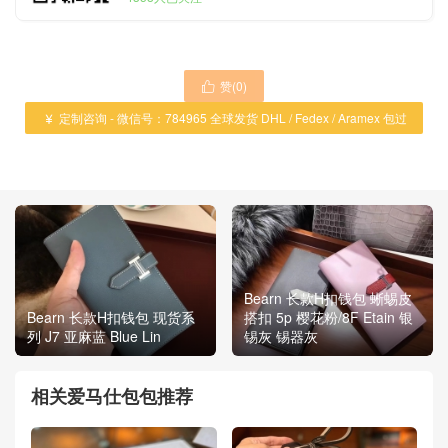
赞(
0
)

定制咨询 - 微信号：784965 全球发货 DHL / Fedex / Aramex 包过

海关 ！
Bearn 长款H扣钱包 蜥蜴皮
Bearn 长款H扣钱包 现货系
搭扣 5p 樱花粉/8F Etain 银
列 J7 亚麻蓝 Blue Lin
锡灰 锡器灰
相关爱马仕包包推荐