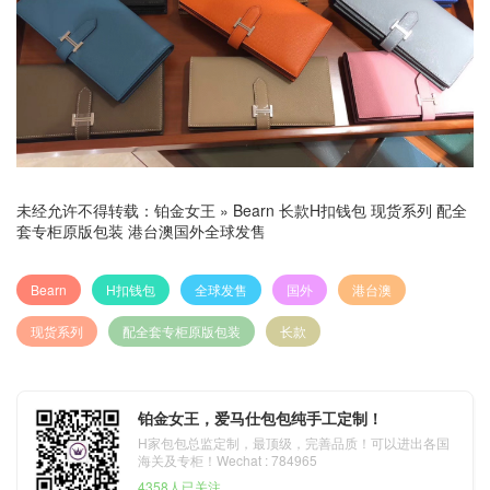
未经允许不得转载：
铂金女王
»
Bearn 长款H扣钱包 现货系列 配全
套专柜原版包装 港台澳国外全球发售
Bearn
H扣钱包
全球发售
国外
港台澳
现货系列
配全套专柜原版包装
长款
铂金女王，爱马仕包包纯手工定制！
H家包包总监定制，最顶级，完善品质！可以进出各国
海关及专柜！Wechat : 784965
4358人已关注