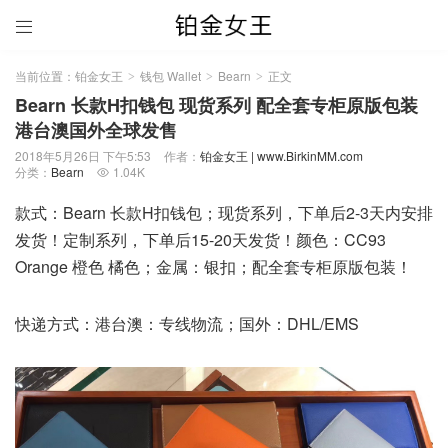

当前位置：
铂金女王
钱包 Wallet
Bearn
正文
>
>
>
Bearn 长款H扣钱包 现货系列 配全套专柜原版包装
港台澳国外全球发售
2018年5月26日 下午5:53
作者：
铂金女王 | www.BirkinMM.com
分类：
Bearn
1.04K

款式：Bearn 长款H扣钱包；现货系列，下单后2-3天内安排
发货！定制系列，下单后15-20天发货！颜色：CC93
Orange 橙色 橘色；金属：银扣；配全套专柜原版包装！
快递方式：港台澳：专线物流；国外：DHL/EMS