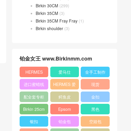
Birkin 30CM
(299)
Birkin 35CM
(3)
Birkin 35CM Fray Fray
(1)
Birkin shoulder
(3)
铂金女王 www.Birkinmm.com
HERMES
爱马仕
全手工制作
进口蜜蜡线
HERMES 爱
现货
马仕
配全套专柜
鳄鱼皮
金扣
原版包装
Birkin 25cm
Epsom
黑色
银扣
铂金包
空姐包