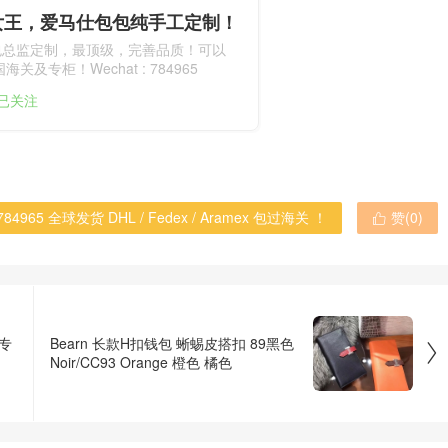
女王，爱马仕包包纯手工定制！
包总监定制，最顶级，完善品质！可以
关及专柜！Wechat : 784965
人已关注
965 全球发货 DHL / Fedex / Aramex 包过海关 ！
赞(
0
)

套专
Bearn 长款H扣钱包 蜥蜴皮搭扣 89黑色

Noir/CC93 Orange 橙色 橘色