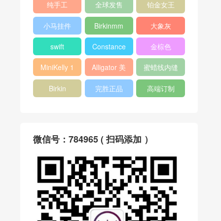
纯手工
全球发售
铂金女王
小马挂件
Birkinmm
大象灰
swift
Constance
金棕色
MiniKelly 1
Alligator 美
蜜蜡线内缝
洲鳄
Birkin
完胜正品
高端订制
微信号：784965 ( 扫码添加 ）