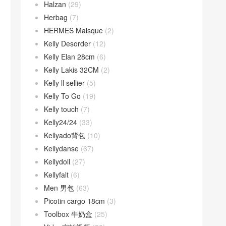
Halzan
(29)
Herbag
(7)
HERMES Maisque
(2)
Kelly Desorder
(12)
Kelly Elan 28cm
(6)
Kelly Lakis 32CM
(2)
Kelly ll sellier
(5)
Kelly To Go
(19)
Kelly touch
(7)
Kelly24/24
(33)
Kellyado背包
(10)
Kellydanse
(67)
Kellydoll
(27)
Kellyfalt
(6)
Men 男包
(63)
Picotin cargo 18cm
(3)
Toolbox 牛奶盒
(25)