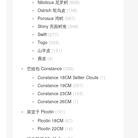
Niloticus 尼罗鳄
(605)
Ostrich 鸵鸟皮
(108)
Porosus 湾鳄
(587)
Shiny 亮面鳄鱼
(548)
Swift
(277)
Togo
(343)
山羊皮
(121)
麂皮
(4)
空姐包 Constance
(335)
Constance 18CM Sellier Cloute
(1)
Constance 19CM
(257)
Constance 23CM
(103)
Constance 26CM
(1)
菜篮子 Picotin
(101)
Picotin 18CM
(67)
Picotin 22CM
(14)