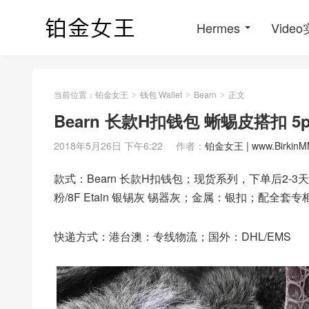
Hermes
Vide
当前位置：
铂金女王
钱包 Wallet
Bearn
正文
>
>
>
Bearn 长款H扣钱包 蜥蜴皮搭扣 5p
2018年5月26日 下午6:22
作者：
铂金女王 | www.BirkinM
款式：Bearn 长款H扣钱包；现货系列，下单后2-3
粉/8F Etain 银锡灰 锡器灰；金属：银扣；配全套
快递方式：港台澳：专线物流；国外：DHL/EMS