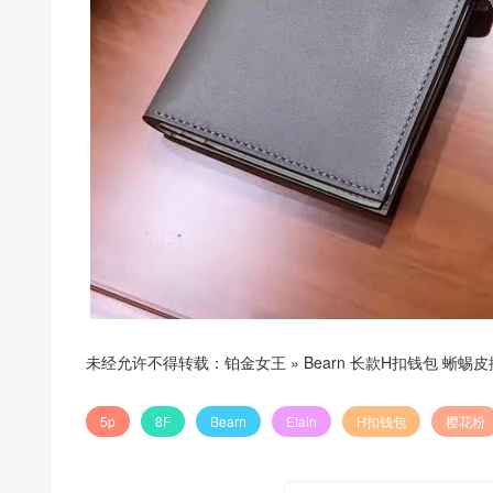
未经允许不得转载：
铂金女王
»
Bearn 长款H扣钱包 蜥蜴皮搭
5p
8F
Bearn
Etain
H扣钱包
樱花粉