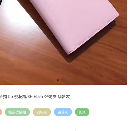
扣 5p 樱花粉/8F Etain 银锡灰 锡器灰
蜥蜴皮搭扣
银锡灰
锡器灰
长款