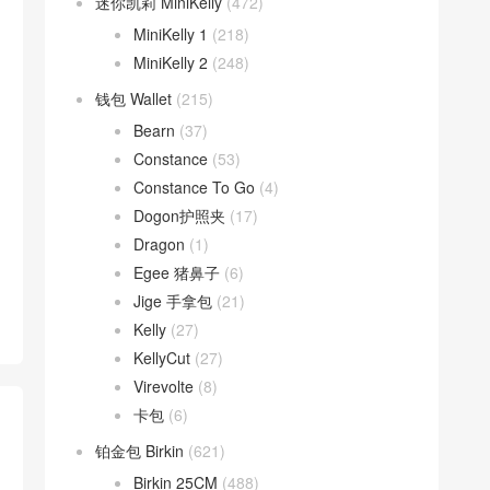
迷你凯莉 MiniKelly
(472)
MiniKelly 1
(218)
MiniKelly 2
(248)
钱包 Wallet
(215)
Bearn
(37)
Constance
(53)
Constance To Go
(4)
Dogon护照夹
(17)
Dragon
(1)
Egee 猪鼻子
(6)
Jige 手拿包
(21)
Kelly
(27)
KellyCut
(27)
Virevolte
(8)
卡包
(6)
铂金包 Birkin
(621)
Birkin 25CM
(488)