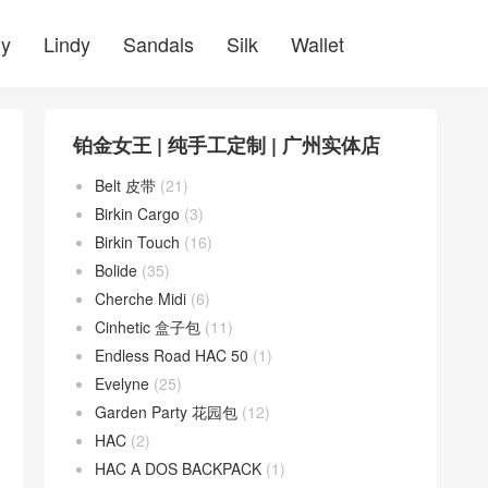
ly
Lindy
Sandals
Silk
Wallet
铂金女王 | 纯手工定制 | 广州实体店
Belt 皮带
(21)
Birkin Cargo
(3)
Birkin Touch
(16)
Bolide
(35)
Cherche Midi
(6)
Cinhetic 盒子包
(11)
Endless Road HAC 50
(1)
Evelyne
(25)
Garden Party 花园包
(12)
HAC
(2)
HAC A DOS BACKPACK
(1)