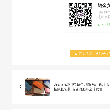
铂金
H家包
进出各国海
4358
定制咨询 - 微信号：784

Bearn 长款H扣钱包 现货系列 配全

柜原版包装 港台澳国外全球发售