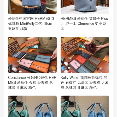
爱马仕中国官网 HERMES 迷
HERMES 爱马仕 菜篮子 Pico
你凯莉 MiniKelly二代 19cm
tin 纯手工 Clemence皮 亚麻
亚麻蓝 现货
蓝
Constance 长款H扣钱包 HER
Kelly Wallet 凯莉长款钱包 黑
MES 爱马仕 金棕 经典橙 丛
色 石榴红 风暴蓝 经典橙 大象
林绿 亚麻蓝 粉色
灰 丛林绿 亚麻蓝 粉色