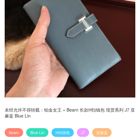
未经允许不得转载：
铂金女王
»
Bearn 长款H扣钱包 现货系列 J7 亚
麻蓝 Blue Lin
Bearn
Blue Lin
H扣钱包
J7
亚麻蓝