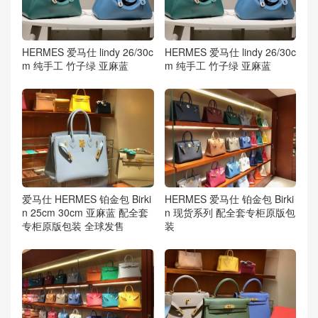
HERMES 爱马仕 lindy 26/30c
HERMES 爱马仕 lindy 26/30c
m 纯手工 竹子绿 亚麻蓝
m 纯手工 竹子绿 亚麻蓝
爱马仕 HERMES 铂金包 Birki
HERMES 爱马仕 铂金包 Birki
n 25cm 30cm 亚麻蓝 配全套
n 现货系列 配全套专柜原版包
专柜原版包装 全球发售
装