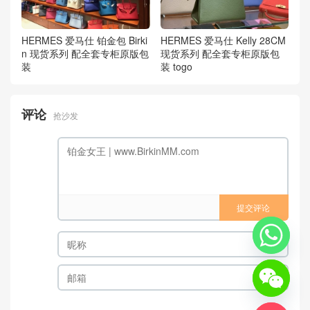
HERMES 爱马仕 铂金包 Birki
HERMES 爱马仕 Kelly 28CM
n 现货系列 配全套专柜原版包
现货系列 配全套专柜原版包
装
装 togo
评论
抢沙发
提交评论