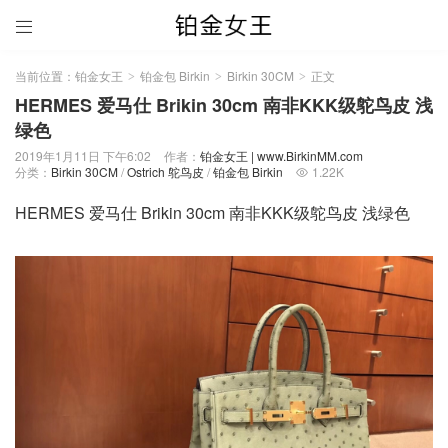

当前位置：
铂金女王
铂金包 Birkin
Birkin 30CM
正文
>
>
>
HERMES 爱马仕 Brikin 30cm 南非KKK级鸵鸟皮 浅
绿色
2019年1月11日 下午6:02
作者：
铂金女王 | www.BirkinMM.com
分类：
Birkin 30CM
/
Ostrich 鸵鸟皮
/
铂金包 Birkin
1.22K

HERMES 爱马仕 Brikin 30cm 南非KKK级鸵鸟皮 浅绿色