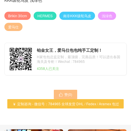
KKK级鸵鸟皮 浅绿色
Brikin 30cm
HERMES
南非KKK级鸵鸟皮
浅绿色
爱马仕
铂金女王，爱马仕包包纯手工定制！
H家包包总监定制，最顶级，完善品质！可以进出各国
海关及专柜！Wechat : 784965
4358人已关注
赞(
0
)

定制咨询 - 微信号：784965 全球发货 DHL / Fedex / Aramex 包过

海关 ！