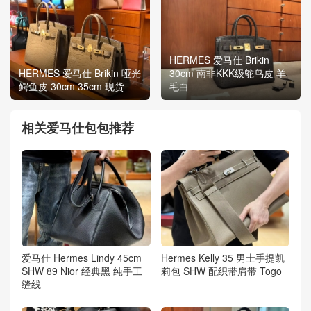
HERMES 爱马仕 Brikin
HERMES 爱马仕 Brikin 哑光
30cm 南非KKK级鸵鸟皮 羊
鳄鱼皮 30cm 35cm 现货
毛白
相关爱马仕包包推荐
爱马仕 Hermes Lindy 45cm
Hermes Kelly 35 男士手提凯
SHW 89 Nior 经典黑 纯手工
莉包 SHW 配织带肩带 Togo
缝线