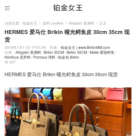

当前位置：
铂金女王
皮料 Leather
Alligator 美洲鳄
正文
>
>
>
HERMES 爱马仕 Brikin 哑光鳄鱼皮 30cm 35cm 现
货
2019年1月11日 下午5:49
作者：
铂金女王 | www.BirkinMM.com
分类：
Alligator 美洲鳄
/
Birkin 30CM
/
Birkin 35CM
/
Matte 雾面鳄鱼
/
Niloticus 尼罗鳄
/
Porosus 湾鳄
/
铂金包 Birkin
937

HERMES 爱马仕 Brikin 哑光鳄鱼皮 30cm 35cm 现货