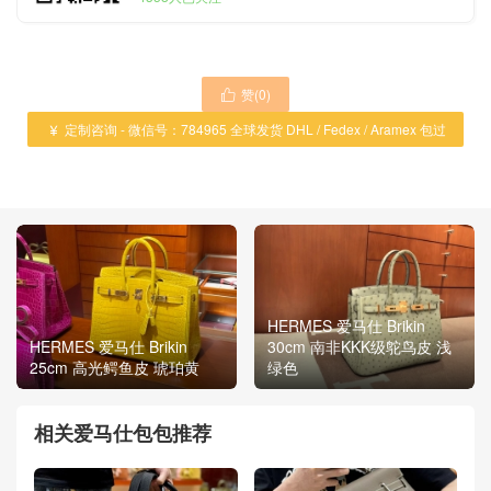
赞(
0
)

定制咨询 - 微信号：784965 全球发货 DHL / Fedex / Aramex 包过

海关 ！
HERMES 爱马仕 Brikin
HERMES 爱马仕 Brikin
30cm 南非KKK级鸵鸟皮 浅
25cm 高光鳄鱼皮 琥珀黄
绿色
相关爱马仕包包推荐