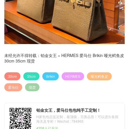
未经允许不得转载：
铂金女王
»
HERMES 爱马仕 Brikin 哑光鳄鱼皮
30cm 35cm 现货
30cm
35cm
Brikin
HERMES
哑光鳄鱼皮
爱马仕
现货
铂金女王，爱马仕包包纯手工定制！
H家包包总监定制，最顶级，完善品质！可以进出各国
海关及专柜！Wechat : 784965
4358人已关注