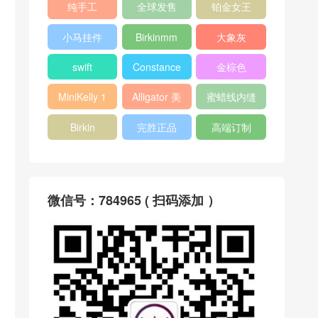
纯手工
全球发售
铂金女王
小马挂件
Birkinmm
大象灰
swift
Constance
金棕色
MiniKelly 1
Alligator 美
蜜蜡线内缝
洲鳄
Birkin
完胜正品
高端订制
微信号：784965 ( 扫码添加 ）