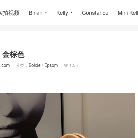
o实拍视频
Birkin
Kelly
Constance
Mini Kel
皮 金棕色
.com
分类：
Bolide
/
Epsom
1.5K
