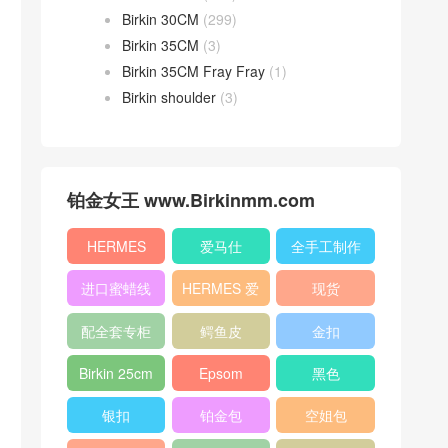
Birkin 30CM
(299)
Birkin 35CM
(3)
Birkin 35CM Fray Fray
(1)
Birkin shoulder
(3)
铂金女王 www.Birkinmm.com
HERMES
爱马仕
全手工制作
进口蜜蜡线
HERMES 爱
现货
马仕
配全套专柜
鳄鱼皮
金扣
原版包装
Birkin 25cm
Epsom
黑色
银扣
铂金包
空姐包