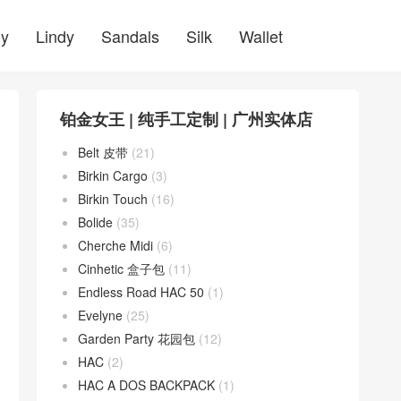
ly
Lindy
Sandals
Silk
Wallet
铂金女王 | 纯手工定制 | 广州实体店
Belt 皮带
(21)
Birkin Cargo
(3)
Birkin Touch
(16)
Bolide
(35)
Cherche Midi
(6)
Cinhetic 盒子包
(11)
Endless Road HAC 50
(1)
Evelyne
(25)
Garden Party 花园包
(12)
HAC
(2)
HAC A DOS BACKPACK
(1)