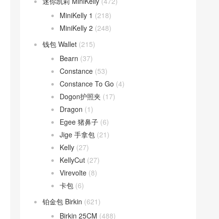
迷你凯莉 MiniKelly
(472)
MiniKelly 1
(218)
MiniKelly 2
(248)
钱包 Wallet
(215)
Bearn
(37)
Constance
(53)
Constance To Go
(4)
Dogon护照夹
(17)
Dragon
(1)
Egee 猪鼻子
(6)
Jige 手拿包
(21)
Kelly
(27)
KellyCut
(27)
Virevolte
(8)
卡包
(6)
铂金包 Birkin
(621)
Birkin 25CM
(488)