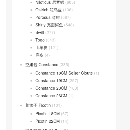
Niloticus 尼罗鳄
(605)
Ostrich 鸵鸟皮
(108)
Porosus 湾鳄
(587)
Shiny 亮面鳄鱼
(548)
Swift
(277)
Togo
(343)
山羊皮
(121)
麂皮
(4)
空姐包 Constance
(335)
Constance 18CM Sellier Cloute
(1)
Constance 19CM
(257)
Constance 23CM
(103)
Constance 26CM
(1)
菜篮子 Picotin
(101)
Picotin 18CM
(67)
Picotin 22CM
(14)