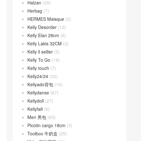
Halzan
(29)
Herbag
(7)
HERMES Maisque
(2)
Kelly Desorder
(12)
Kelly Elan 28cm
(6)
Kelly Lakis 32CM
(2)
Kelly ll sellier
(5)
Kelly To Go
(19)
Kelly touch
(7)
Kelly24/24
(33)
Kellyado背包
(10)
Kellydanse
(67)
Kellydoll
(27)
Kellyfalt
(6)
Men 男包
(63)
Picotin cargo 18cm
(3)
Toolbox 牛奶盒
(25)