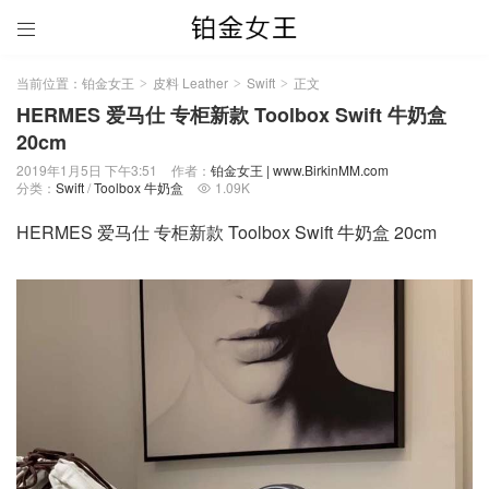

当前位置：
铂金女王
皮料 Leather
Swift
正文
>
>
>
HERMES 爱马仕 专柜新款 Toolbox Swift 牛奶盒
20cm
2019年1月5日 下午3:51
作者：
铂金女王 | www.BirkinMM.com
分类：
Swift
/
Toolbox 牛奶盒
1.09K

HERMES 爱马仕 专柜新款 Toolbox Swift 牛奶盒 20cm