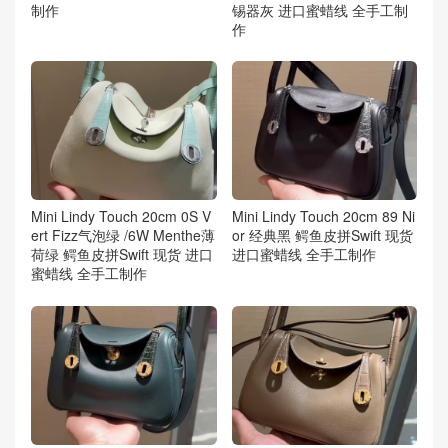
制作
锡器灰 进口蜜蜡线 全手工制
作
Mini Lindy Touch 20cm 0S V
Mini Lindy Touch 20cm 89 Ni
ert Fizz气泡绿 /6W Menthe薄
or 经典黑 鳄鱼皮拼Swift 现货
荷绿 鳄鱼皮拼Swift 现货 进口
进口蜜蜡线 全手工制作
蜜蜡线 全手工制作