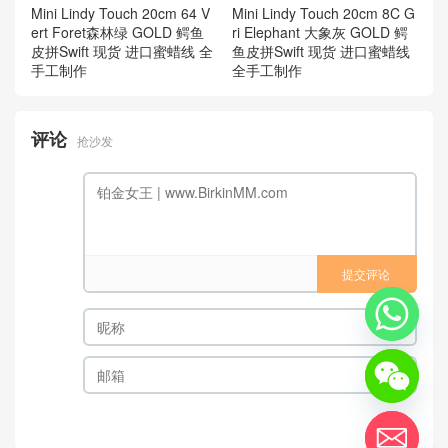
Mini Lindy Touch 20cm 64 V
Mini Lindy Touch 20cm 8C G
ert Foret森林绿 GOLD 鳄鱼
ri Elephant 大象灰 GOLD 鳄
皮拼Swift 现货 进口蜜蜡线 全
鱼皮拼Swift 现货 进口蜜蜡线
手工制作
全手工制作
评论
抢沙发
提交评论