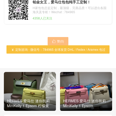
铂金女王，爱马仕包包纯手工定制！
H家包包总监定制，最顶级，完善品质！可以进出各国
海关及专柜！Wechat : 784965
4358人已关注
赞(
0
)

定制咨询 - 微信号：784965 全球发货 DHL / Fedex / Aramex 包过

海关 ！
HERMES 爱马仕 迷你凯莉
HERMES 爱马仕 迷你凯莉
MiniKelly 1 Epsom 柠檬黄
MiniKelly 1 Epsom