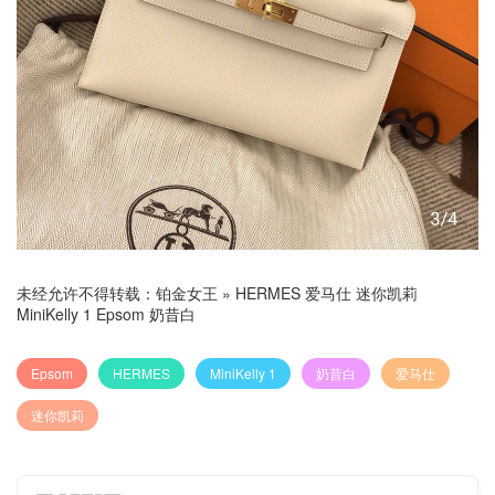
未经允许不得转载：
铂金女王
»
HERMES 爱马仕 迷你凯莉
MiniKelly 1 Epsom 奶昔白
Epsom
HERMES
MiniKelly 1
奶昔白
爱马仕
迷你凯莉