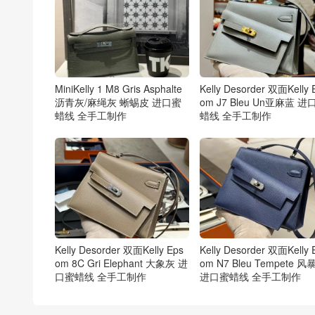
MiniKelly 1 M8 Gris Asphalte
Kelly Desorder 双面Kelly 
沥青灰/麻绳灰 蜥蜴皮 进口蜜
om J7 Bleu Un亚麻蓝 进
蜡线 全手工制作
蜡线 全手工制作
Kelly Desorder 双面Kelly Eps
Kelly Desorder 双面Kelly 
om 8C Gri Elephant 大象灰 进
om N7 Bleu Tempete 风
口蜜蜡线 全手工制作
进口蜜蜡线 全手工制作