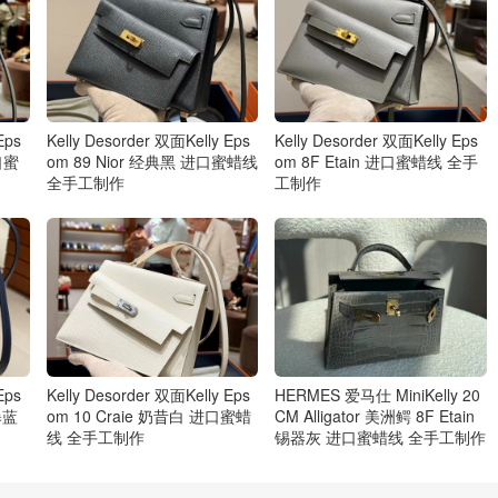
Eps
Kelly Desorder 双面Kelly Eps
Kelly Desorder 双面Kelly Eps
口蜜
om 89 Nior 经典黑 进口蜜蜡线
om 8F Etain 进口蜜蜡线 全手
全手工制作
工制作
Eps
Kelly Desorder 双面Kelly Eps
HERMES 爱马仕 MiniKelly 20
暴蓝
om 10 Craie 奶昔白 进口蜜蜡
CM Alligator 美洲鳄 8F Etain
线 全手工制作
锡器灰 进口蜜蜡线 全手工制作