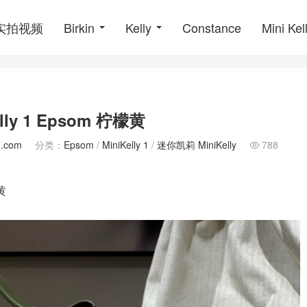
o实拍视频
Birkin
Kelly
Constance
Mini Kel
ly 1 Epsom 柠檬黄
.com
分类：
Epsom
/
MiniKelly 1
/
迷你凯莉 MiniKelly
788

黄