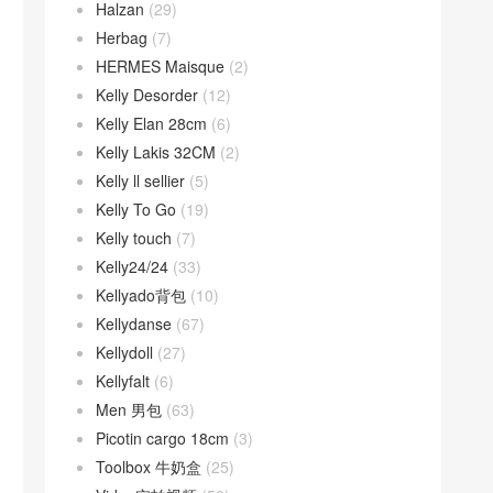
Halzan
(29)
Herbag
(7)
HERMES Maisque
(2)
Kelly Desorder
(12)
Kelly Elan 28cm
(6)
Kelly Lakis 32CM
(2)
Kelly ll sellier
(5)
Kelly To Go
(19)
Kelly touch
(7)
Kelly24/24
(33)
Kellyado背包
(10)
Kellydanse
(67)
Kellydoll
(27)
Kellyfalt
(6)
Men 男包
(63)
Picotin cargo 18cm
(3)
Toolbox 牛奶盒
(25)