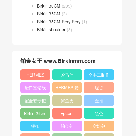
Birkin 30CM
(299)
Birkin 35CM
(3)
Birkin 35CM Fray Fray
(1)
Birkin shoulder
(3)
铂金女王 www.Birkinmm.com
HERMES
爱马仕
全手工制作
进口蜜蜡线
HERMES 爱
现货
马仕
配全套专柜
鳄鱼皮
金扣
原版包装
Birkin 25cm
Epsom
黑色
银扣
铂金包
空姐包