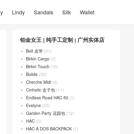
ly
Lindy
Sandals
Silk
Wallet
铂金女王 | 纯手工定制 | 广州实体店
Belt 皮带
(21)
Birkin Cargo
(3)
Birkin Touch
(16)
Bolide
(35)
Cherche Midi
(6)
Cinhetic 盒子包
(11)
Endless Road HAC 50
(1)
Evelyne
(25)
Garden Party 花园包
(12)
HAC
(2)
HAC A DOS BACKPACK
(1)