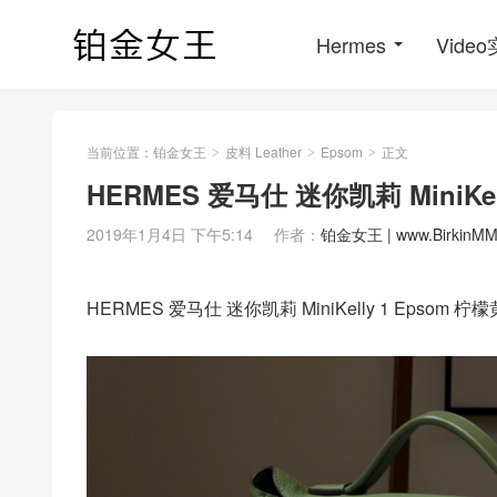
Hermes
Vide
当前位置：
铂金女王
皮料 Leather
Epsom
正文
>
>
>
HERMES 爱马仕 迷你凯莉 MiniKel
2019年1月4日 下午5:14
作者：
铂金女王 | www.BirkinMM
HERMES 爱马仕 迷你凯莉 MiniKelly 1 Epsom 柠檬