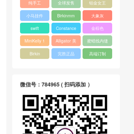
纯手工
全球发售
铂金女王
小马挂件
Birkinmm
大象灰
swift
Constance
金棕色
MiniKelly 1
Alligator 美
蜜蜡线内缝
洲鳄
Birkin
完胜正品
高端订制
微信号：784965 ( 扫码添加 ）