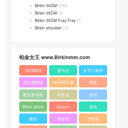
Birkin 30CM
(299)
Birkin 35CM
(3)
Birkin 35CM Fray Fray
(1)
Birkin shoulder
(3)
铂金女王 www.Birkinmm.com
HERMES
爱马仕
全手工制作
进口蜜蜡线
HERMES 爱
现货
马仕
配全套专柜
鳄鱼皮
金扣
原版包装
Birkin 25cm
Epsom
黑色
银扣
铂金包
空姐包