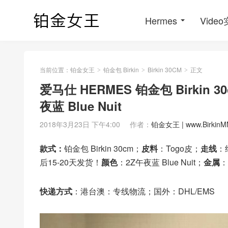
Hermes
Vide
当前位置：
铂金女王
铂金包 Birkin
Birkin 30CM
正文
>
>
>
爱马仕 HERMES 铂金包 Birkin
夜蓝 Blue Nuit
2018年3月23日 下午4:00
作者：
铂金女王 | www.BirkinM
款式：
铂金包 Birkin 30cm；
皮料
：Togo皮；
走线
：
后15-20天发货！
颜色
：2Z午夜蓝 Blue Nuit；
金属
：
快递方式
：港台澳：专线物流；国外：DHL/EMS