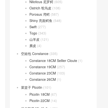
Niloticus 尼罗鳄
(605)
Ostrich 鸵鸟皮
(108)
Porosus 湾鳄
(587)
Shiny 亮面鳄鱼
(548)
Swift
(277)
Togo
(343)
山羊皮
(121)
麂皮
(4)
空姐包 Constance
(335)
Constance 18CM Sellier Cloute
(1)
Constance 19CM
(257)
Constance 23CM
(103)
Constance 26CM
(1)
菜篮子 Picotin
(101)
Picotin 18CM
(67)
Picotin 22CM
(14)