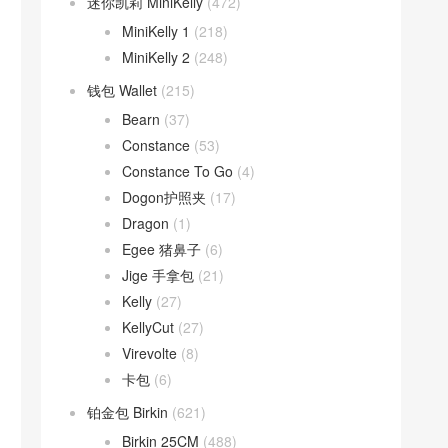
迷你凯莉 MiniKelly
(472)
MiniKelly 1
(218)
MiniKelly 2
(248)
钱包 Wallet
(215)
Bearn
(37)
Constance
(53)
Constance To Go
(4)
Dogon护照夹
(17)
Dragon
(1)
Egee 猪鼻子
(6)
Jige 手拿包
(21)
Kelly
(27)
KellyCut
(27)
Virevolte
(8)
卡包
(6)
铂金包 Birkin
(621)
Birkin 25CM
(488)