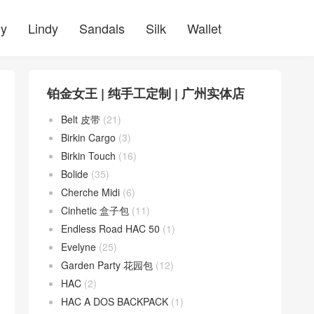
ly
Lindy
Sandals
Silk
Wallet
铂金女王 | 纯手工定制 | 广州实体店
Belt 皮带
(21)
Birkin Cargo
(3)
Birkin Touch
(16)
Bolide
(35)
Cherche Midi
(6)
Cinhetic 盒子包
(11)
Endless Road HAC 50
(1)
Evelyne
(25)
Garden Party 花园包
(12)
HAC
(2)
HAC A DOS BACKPACK
(1)