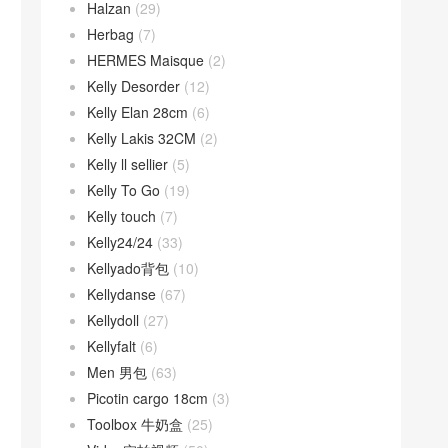
Halzan
(29)
Herbag
(7)
HERMES Maisque
(2)
Kelly Desorder
(12)
Kelly Elan 28cm
(6)
Kelly Lakis 32CM
(2)
Kelly ll sellier
(5)
Kelly To Go
(19)
Kelly touch
(7)
Kelly24/24
(33)
Kellyado背包
(10)
Kellydanse
(67)
Kellydoll
(27)
Kellyfalt
(6)
Men 男包
(63)
Picotin cargo 18cm
(3)
Toolbox 牛奶盒
(25)