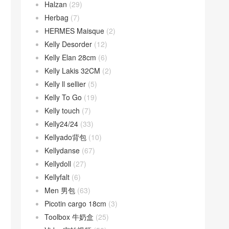
Halzan
(29)
Herbag
(7)
HERMES Maisque
(2)
Kelly Desorder
(12)
Kelly Elan 28cm
(6)
Kelly Lakis 32CM
(2)
Kelly ll sellier
(5)
Kelly To Go
(19)
Kelly touch
(7)
Kelly24/24
(33)
Kellyado背包
(10)
Kellydanse
(67)
Kellydoll
(27)
Kellyfalt
(6)
Men 男包
(63)
Picotin cargo 18cm
(3)
Toolbox 牛奶盒
(25)