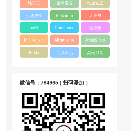
纯手工
全球发售
铂金女王
小马挂件
Birkinmm
大象灰
swift
Constance
金棕色
MiniKelly 1
Alligator 美
蜜蜡线内缝
洲鳄
Birkin
完胜正品
高端订制
微信号：784965 ( 扫码添加 ）