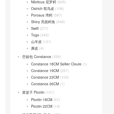
Niloticus 尼罗鳄
(605)
Ostrich 鸵鸟皮
(108)
Porosus 湾鳄
(587)
Shiny 亮面鳄鱼
(548)
Swift
(277)
Togo
(343)
山羊皮
(121)
麂皮
(4)
空姐包 Constance
(335)
Constance 18CM Sellier Cloute
(1)
Constance 19CM
(257)
Constance 23CM
(103)
Constance 26CM
(1)
菜篮子 Picotin
(101)
Picotin 18CM
(67)
Picotin 22CM
(14)