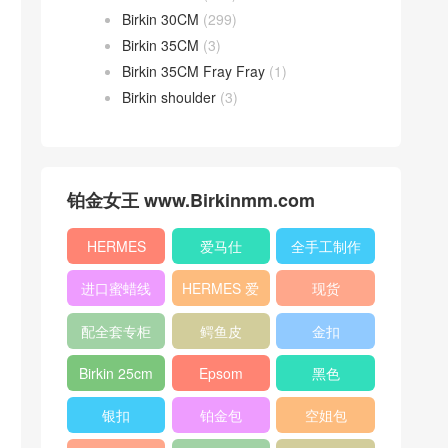
Birkin 30CM
(299)
Birkin 35CM
(3)
Birkin 35CM Fray Fray
(1)
Birkin shoulder
(3)
铂金女王 www.Birkinmm.com
HERMES
爱马仕
全手工制作
进口蜜蜡线
HERMES 爱
现货
马仕
配全套专柜
鳄鱼皮
金扣
原版包装
Birkin 25cm
Epsom
黑色
银扣
铂金包
空姐包