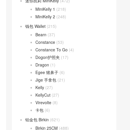
迷你凯莉 MiniKelly
(472)
MiniKelly 1
(218)
MiniKelly 2
(248)
钱包 Wallet
(215)
Bearn
(37)
Constance
(53)
Constance To Go
(4)
Dogon护照夹
(17)
Dragon
(1)
Egee 猪鼻子
(6)
Jige 手拿包
(21)
Kelly
(27)
KellyCut
(27)
Virevolte
(8)
卡包
(6)
铂金包 Birkin
(621)
Birkin 25CM
(488)