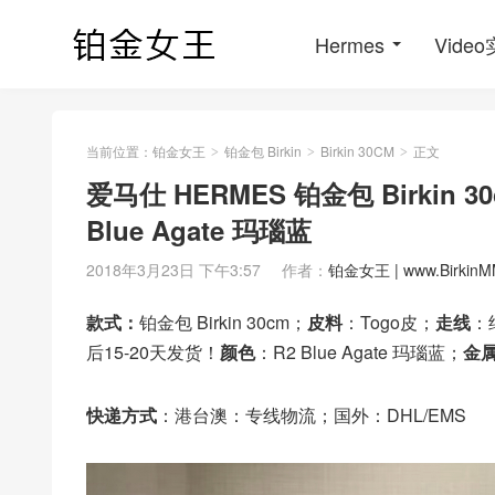
Hermes
Vide
当前位置：
铂金女王
铂金包 Birkin
Birkin 30CM
正文
>
>
>
爱马仕 HERMES 铂金包 Birkin
Blue Agate 玛瑙蓝
2018年3月23日 下午3:57
作者：
铂金女王 | www.BirkinM
款式：
铂金包 Birkin 30cm；
皮料
：Togo皮；
走线
：
后15-20天发货！
颜色
：R2 Blue Agate 玛瑙蓝；
金
快递方式
：港台澳：专线物流；国外：DHL/EMS