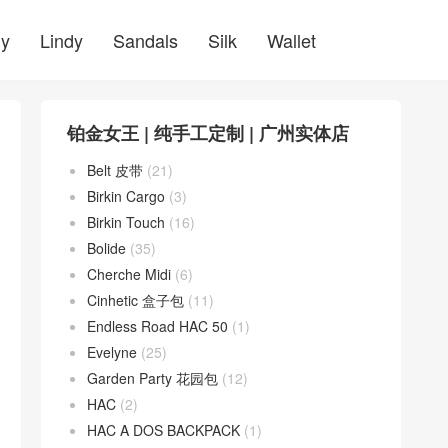
ly
Lindy
Sandals
Silk
Wallet
铂金女王 | 纯手工定制 | 广州实体店
Belt 皮带
(21)
Birkin Cargo
(3)
Birkin Touch
(16)
Bolide
(35)
Cherche Midi
(6)
Cinhetic 盒子包
(11)
Endless Road HAC 50
(1)
Evelyne
(25)
Garden Party 花园包
(12)
HAC
(2)
HAC A DOS BACKPACK
(1)