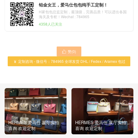
铂金女王，爱马仕包包纯手工定制！
H家包包总监定制，最顶级，完善品质！可以进出各国
海关及专柜！Wechat : 784965
4358人已关注
赞(
0
)

定制咨询 - 微信号：784965 全球发货 DHL / Fedex / Aramex 包过

海关 ！
HERMES 爱马仕 展厅实拍
HERMES 爱马仕 展厅实拍
喜询 欢迎定制
喜询 欢迎定制