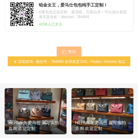
铂金女王，爱马仕包包纯手工定制！
H家包包总监定制，最顶级，完善品质！可以进出各国
海关及专柜！Wechat : 784965
4358人已关注
赞(
0
)

定制咨询 - 微信号：784965 全球发货 DHL / Fedex / Aramex 包过

海关 ！
HERMES 爱马仕 展厅实拍
HERMES 爱马仕 展厅实拍
喜询 欢迎定制
喜询 欢迎定制