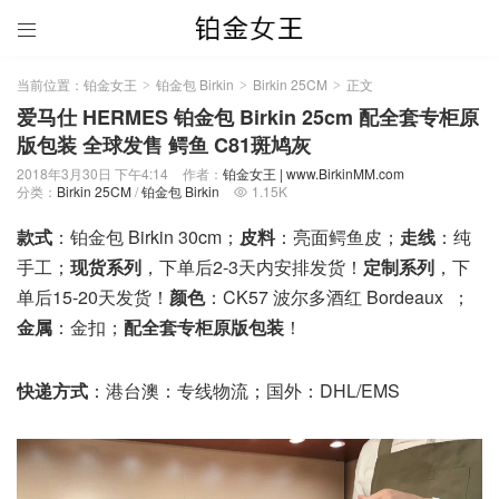

当前位置：
铂金女王
铂金包 Birkin
Birkin 25CM
正文
>
>
>
爱马仕 HERMES 铂金包 Birkin 25cm 配全套专柜原
版包装 全球发售 鳄鱼 C81斑鸠灰
2018年3月30日 下午4:14
作者：
铂金女王 | www.BirkinMM.com
分类：
Birkin 25CM
/
铂金包 Birkin
1.15K

款式
：铂金包 Birkin 30cm；
皮料
：亮面鳄鱼皮；
走线
：纯
手工；
现货系列
，下单后2-3天内安排发货！
定制系列
，下
单后15-20天发货！
颜色
：CK57 波尔多酒红 Bordeaux ；
金属
：金扣；
配全套专柜原版包装
！
快递方式
：港台澳：专线物流；国外：DHL/EMS