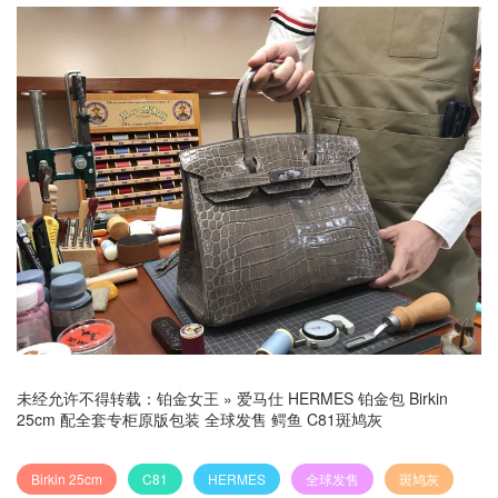
未经允许不得转载：
铂金女王
»
爱马仕 HERMES 铂金包 Birkin
25cm 配全套专柜原版包装 全球发售 鳄鱼 C81斑鸠灰
Birkin 25cm
C81
HERMES
全球发售
斑鸠灰