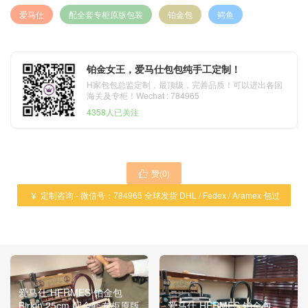
爱马仕
配全套专柜原版包装
铂金包
鳄鱼
铂金女王，爱马仕包包纯手工定制！
H家包包总监定制，最顶级，完善品质！可以进出各国
海关及专柜！Wechat : 784965
4358人已关注
赞(
0
)

定制咨询 - 微信号：784965 全球发货 DHL / Fedex / Aramex 包过

海关 ！
爱马仕 HERMES 铂金包
Birkin 25cm 配全套专柜原版
爱马仕 HERMES 铂金包