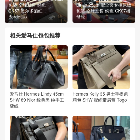
包装 全球发售 鳄鱼
Birkin 25cm 配全套专柜原版
CK57 波尔多酒红
包装 全球发售 鳄鱼 CK67祖
Bordeaux
母绿
相关爱马仕包包推荐
爱马仕 Hermes Lindy 45cm
Hermes Kelly 35 男士手提凯
SHW 89 Nior 经典黑 纯手工
莉包 SHW 配织带肩带 Togo
缝线