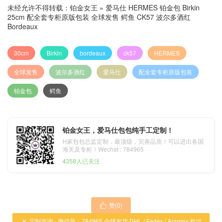
未经允许不得转载：
铂金女王
»
爱马仕 HERMES 铂金包 Birkin
25cm 配全套专柜原版包装 全球发售 鳄鱼 CK57 波尔多酒红
Bordeaux
30cm
Birkin
bordeaux
ck57
HERMES
全球发售
波尔多酒红
爱马仕
配全套专柜原版包装
铂金包
鳄鱼
铂金女王，爱马仕包包纯手工定制！
H家包包总监定制，最顶级，完善品质！可以进出各国
海关及专柜！Wechat : 784965
4358人已关注
赞(
0
)

定制咨询 - 微信号：784965 全球发货 DHL / Fedex / Aramex 包过
