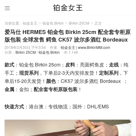

当前位置：
铂金女王
铂金包 Birkin
Birkin 25CM
正文
>
>
>
爱马仕 HERMES 铂金包 Birkin 25cm 配全套专柜原
版包装 全球发售 鳄鱼 CK57 波尔多酒红 Bordeaux
2018年3月30日 下午3:54
作者：
铂金女王 | www.BirkinMM.com
分类：
Birkin 25CM
/
铂金包 Birkin
1.14K

款式
：铂金包 Birkin 25cm；
皮料
：亮面鳄鱼皮；
走线
：纯
手工；
现货系列
，下单后2-3天内安排发货！
定制系列
，下
单后15-20天发货！
颜色
：CK57 波尔多酒红 Bordeaux ；
金属
：金扣；
配全套专柜原版包装
！
快递方式
：港台澳：专线物流；国外：DHL/EMS