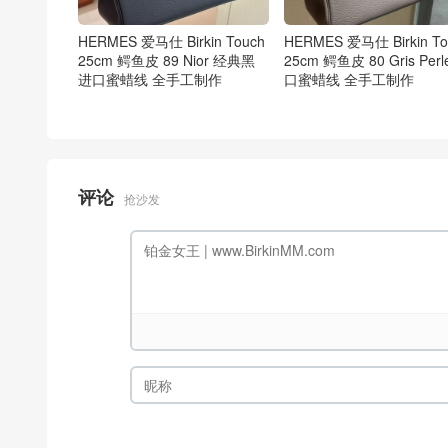
HERMES 爱马仕 Birkin Touch
HERMES 爱马仕 Birkin To
25cm 鳄鱼皮 89 Nior 经典黑
25cm 鳄鱼皮 80 Gris Perl
进口蜜蜡线 全手工制作
口蜜蜡线 全手工制作
评论
抢沙发