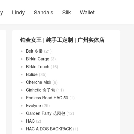
ly
Lindy
Sandals
Silk
Wallet
铂金女王 | 纯手工定制 | 广州实体店
Belt 皮带
(21)
Birkin Cargo
(3)
Birkin Touch
(16)
Bolide
(35)
Cherche Midi
(6)
Cinhetic 盒子包
(11)
Endless Road HAC 50
(1)
Evelyne
(25)
Garden Party 花园包
(12)
HAC
(2)
HAC A DOS BACKPACK
(1)