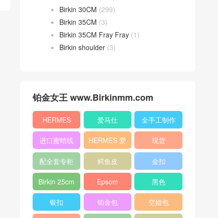
Birkin 30CM
(299)
Birkin 35CM
(3)
Birkin 35CM Fray Fray
(1)
Birkin shoulder
(3)
铂金女王 www.Birkinmm.com
HERMES
爱马仕
全手工制作
进口蜜蜡线
HERMES 爱
现货
马仕
配全套专柜
鳄鱼皮
金扣
原版包装
Birkin 25cm
Epsom
黑色
银扣
铂金包
空姐包