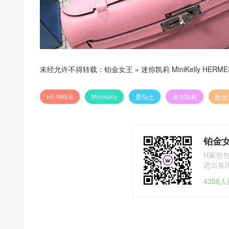
未经允许不得转载：
铂金女王
»
迷你凯莉 MiniKelly H
HERMES
MiniKelly
爱马仕
迷你凯莉
配全
铂金
H家包
进出各国海
4358