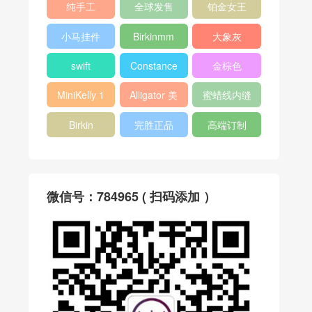
纯手工
全球发售
铂金女王
小马挂件
Birkinmm
大象灰
swift
Constance
金棕色
MiniKelly 1
Alligator 美
蜜蜡线内缝
洲鳄
Birkin
完胜正品
高端订制
微信号：784965 ( 扫码添加 ）