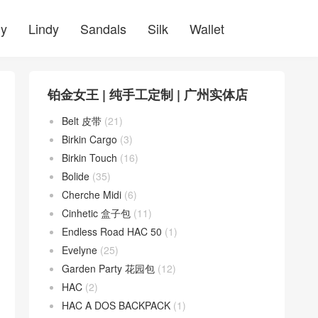
ly
Lindy
Sandals
Silk
Wallet
铂金女王 | 纯手工定制 | 广州实体店
Belt 皮带
(21)
Birkin Cargo
(3)
Birkin Touch
(16)
Bolide
(35)
Cherche Midi
(6)
Cinhetic 盒子包
(11)
Endless Road HAC 50
(1)
Evelyne
(25)
Garden Party 花园包
(12)
HAC
(2)
HAC A DOS BACKPACK
(1)