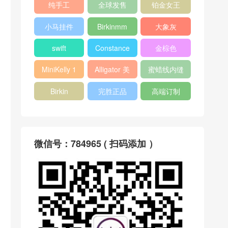
纯手工
全球发售
铂金女王
小马挂件
Birkinmm
大象灰
swift
Constance
金棕色
MiniKelly 1
Alligator 美
蜜蜡线内缝
洲鳄
Birkin
完胜正品
高端订制
微信号：784965 ( 扫码添加 ）