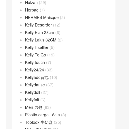
Halzan
(29)
Herbag
(7)
HERMES Maisque
(2)
Kelly Desorder
(12)
Kelly Elan 28cm
(6)
Kelly Lakis 32CM
(2)
Kelly ll sellier
(5)
Kelly To Go
(19)
Kelly touch
(7)
Kelly24/24
(33)
Kellyado背包
(10)
Kellydanse
(67)
Kellydoll
(27)
Kellyfalt
(6)
Men 男包
(63)
Picotin cargo 18cm
(3)
Toolbox 牛奶盒
(25)