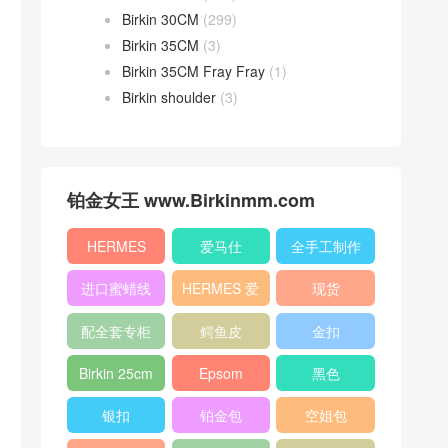
Birkin 30CM
(299)
Birkin 35CM
(3)
Birkin 35CM Fray Fray
(1)
Birkin shoulder
(3)
铂金女王 www.Birkinmm.com
HERMES
爱马仕
全手工制作
进口蜜蜡线
HERMES 爱
现货
马仕
配全套专柜
鳄鱼皮
金扣
原版包装
Birkin 25cm
Epsom
黑色
银扣
铂金包
空姐包