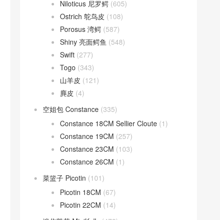
Niloticus 尼罗鳄
(605)
Ostrich 鸵鸟皮
(108)
Porosus 湾鳄
(587)
Shiny 亮面鳄鱼
(548)
Swift
(277)
Togo
(343)
山羊皮
(121)
麂皮
(4)
空姐包 Constance
(335)
Constance 18CM Sellier Cloute
(1)
Constance 19CM
(257)
Constance 23CM
(103)
Constance 26CM
(1)
菜篮子 Picotin
(101)
Picotin 18CM
(67)
Picotin 22CM
(14)