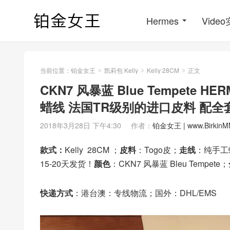
Hermes
Vide
当前位置：
铂金女王
凯莉包 Kelly
Kelly 28CM
正文
>
>
>
CKN7 风暴蓝 Blue Tempete HE
蜡线 法国TR级别的进口皮料 配
2018年3月28日 下午4:30
作者：
铂金女王 | www.BirkinM
款式：
Kelly 28CM ；
皮料
：Togo皮；
走线
：纯手工
15-20天发货！
颜色
：CKN7 风暴蓝 Bleu Tempete；
快递方式
：港台澳：专线物流；国外：DHL/EMS