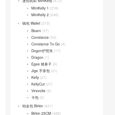
迷你凯莉 MiniKelly
(472)
MiniKelly 1
(218)
MiniKelly 2
(248)
钱包 Wallet
(215)
Bearn
(37)
Constance
(53)
Constance To Go
(4)
Dogon护照夹
(17)
Dragon
(1)
Egee 猪鼻子
(6)
Jige 手拿包
(21)
Kelly
(27)
KellyCut
(27)
Virevolte
(8)
卡包
(6)
铂金包 Birkin
(621)
Birkin 25CM
(488)