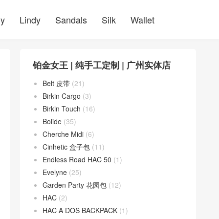
ly
Lindy
Sandals
Silk
Wallet
铂金女王 | 纯手工定制 | 广州实体店
Belt 皮带
(21)
Birkin Cargo
(3)
Birkin Touch
(16)
Bolide
(35)
Cherche Midi
(6)
Cinhetic 盒子包
(11)
Endless Road HAC 50
(1)
Evelyne
(25)
Garden Party 花园包
(12)
HAC
(2)
HAC A DOS BACKPACK
(1)