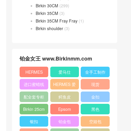
Birkin 30CM
(299)
Birkin 35CM
(3)
Birkin 35CM Fray Fray
(1)
Birkin shoulder
(3)
铂金女王 www.Birkinmm.com
HERMES
爱马仕
全手工制作
进口蜜蜡线
HERMES 爱
现货
马仕
配全套专柜
鳄鱼皮
金扣
原版包装
Birkin 25cm
Epsom
黑色
银扣
铂金包
空姐包