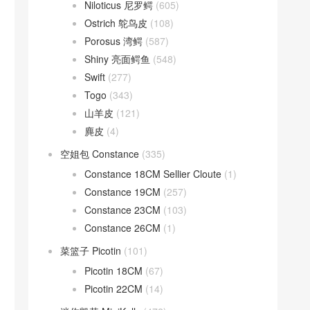
Niloticus 尼罗鳄
(605)
Ostrich 鸵鸟皮
(108)
Porosus 湾鳄
(587)
Shiny 亮面鳄鱼
(548)
Swift
(277)
Togo
(343)
山羊皮
(121)
麂皮
(4)
空姐包 Constance
(335)
Constance 18CM Sellier Cloute
(1)
Constance 19CM
(257)
Constance 23CM
(103)
Constance 26CM
(1)
菜篮子 Picotin
(101)
Picotin 18CM
(67)
Picotin 22CM
(14)