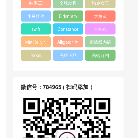
纯手工
全球发售
铂金女王
小马挂件
Birkinmm
大象灰
swift
Constance
金棕色
MiniKelly 1
Alligator 美
蜜蜡线内缝
洲鳄
Birkin
完胜正品
高端订制
微信号：784965 ( 扫码添加 ）