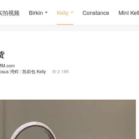
o实拍视频
Birkin
Kelly
Constance
Mini Kel
货
MM.com
rosus 湾鳄
/
凯莉包 Kelly
2.18K
