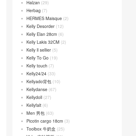
Halzan
(29)
Herbag
(7)
HERMES Maisque
(2)
Kelly Desorder
(12)
Kelly Elan 28cm
(6)
Kelly Lakis 32CM
(2)
Kelly ll sellier
(5)
Kelly To Go
(19)
Kelly touch
(7)
Kelly24/24
(33)
Kellyado背包
(10)
Kellydanse
(67)
Kellydoll
(27)
Kellyfalt
(6)
Men 男包
(63)
Picotin cargo 18cm
(3)
Toolbox 牛奶盒
(25)