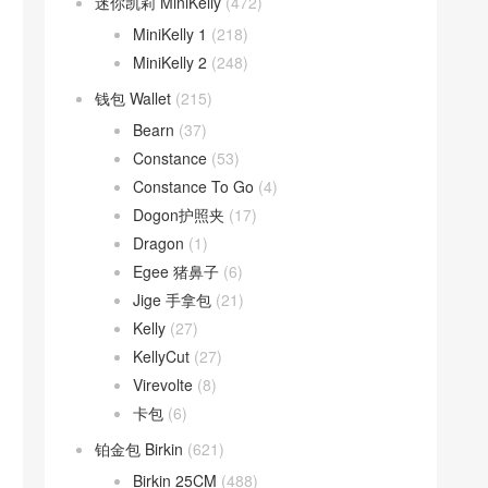
迷你凯莉 MiniKelly
(472)
MiniKelly 1
(218)
MiniKelly 2
(248)
钱包 Wallet
(215)
Bearn
(37)
Constance
(53)
Constance To Go
(4)
Dogon护照夹
(17)
Dragon
(1)
Egee 猪鼻子
(6)
Jige 手拿包
(21)
Kelly
(27)
KellyCut
(27)
Virevolte
(8)
卡包
(6)
铂金包 Birkin
(621)
Birkin 25CM
(488)