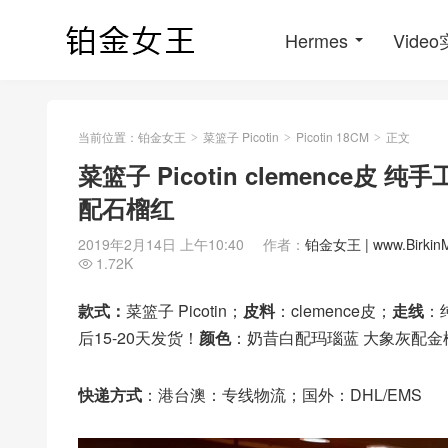
Hermes
Vide
当前位置：
铂金女王
菜篮子 Picotin
Picotin 18CM
正文
>
>
>
菜篮子 Picotin clemence
配石榴红
2019年2月14日 上午10:40
作者：
铂金女王 | www.Birkin
1.72K

款式：
菜篮子 Picotin；
皮料
：clemence皮；
走线
：
后15-20天发货！
颜色
：奶昔白配玛瑙蓝 大象灰配金
快递方式
：港台澳：专线物流；国外：DHL/EMS