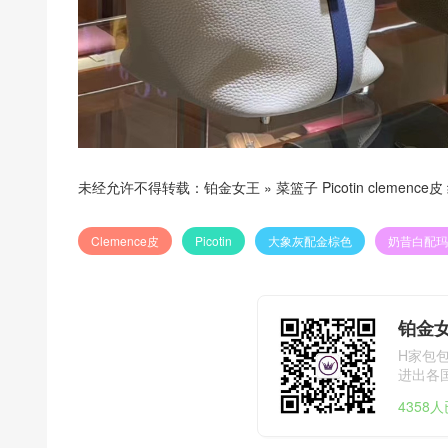
未经允许不得转载：
铂金女王
»
菜篮子 Picotin clem
Clemence皮
Picotin
大象灰配金棕色
奶昔白配玛
铂金
H家包
进出各国海
4358