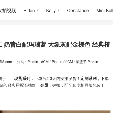
o实拍视频
Birkin
Kelly
Constance
Mini Kel
皮 纯手工 奶昔白配玛瑙蓝 大象灰配金棕色 经典橙
MM.com
分类：
Picotin 18CM
/
Picotin 22CM
/
菜篮子 Picotin
纯手工；
现货系列
，下单后2-3天内安排发货！
定制系列
，下单
棕色 经典橙配石榴红；
金属
：银扣；配全套专柜原版包装！