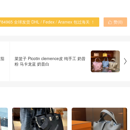
965 全球发货 DHL / Fedex / Aramex 包过海关 ！
赞(
0
)

番茄
菜篮子 Picotin clemence皮 纯手工 奶昔

粉 马卡龙蓝 奶昔白