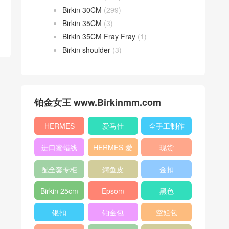
Birkin 30CM
(299)
Birkin 35CM
(3)
Birkin 35CM Fray Fray
(1)
Birkin shoulder
(3)
铂金女王 www.Birkinmm.com
HERMES
爱马仕
全手工制作
进口蜜蜡线
HERMES 爱
现货
马仕
配全套专柜
鳄鱼皮
金扣
原版包装
Birkin 25cm
Epsom
黑色
银扣
铂金包
空姐包