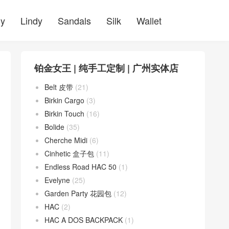
ly
Lindy
Sandals
Silk
Wallet
铂金女王 | 纯手工定制 | 广州实体店
Belt 皮带
(21)
Birkin Cargo
(3)
Birkin Touch
(16)
Bolide
(35)
Cherche Midi
(6)
Cinhetic 盒子包
(11)
Endless Road HAC 50
(1)
Evelyne
(25)
Garden Party 花园包
(12)
HAC
(2)
HAC A DOS BACKPACK
(1)