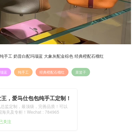
ence皮 纯手工 奶昔白配玛瑙蓝 大象灰配金棕色 经典橙配石榴红
瑙蓝
纯手工
经典橙配石榴红
菜篮子
女王，爱马仕包包纯手工定制！
包总监定制，最顶级，完善品质！可以
关及专柜！Wechat : 784965
人已关注