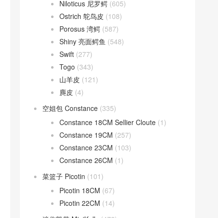
Niloticus 尼罗鳄
(605)
Ostrich 鸵鸟皮
(108)
Porosus 湾鳄
(587)
Shiny 亮面鳄鱼
(548)
Swift
(277)
Togo
(343)
山羊皮
(121)
麂皮
(4)
空姐包 Constance
(335)
Constance 18CM Sellier Cloute
(1)
Constance 19CM
(257)
Constance 23CM
(103)
Constance 26CM
(1)
菜篮子 Picotin
(101)
Picotin 18CM
(67)
Picotin 22CM
(14)