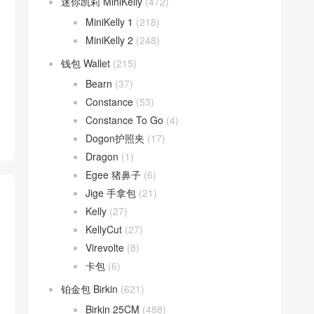
迷你凯莉 MiniKelly
(472)
MiniKelly 1
(218)
MiniKelly 2
(248)
钱包 Wallet
(215)
Bearn
(37)
Constance
(53)
Constance To Go
(4)
Dogon护照夹
(17)
Dragon
(1)
Egee 猪鼻子
(6)
Jige 手拿包
(21)
Kelly
(27)
KellyCut
(27)
Virevolte
(8)
卡包
(6)
铂金包 Birkin
(621)
Birkin 25CM
(488)