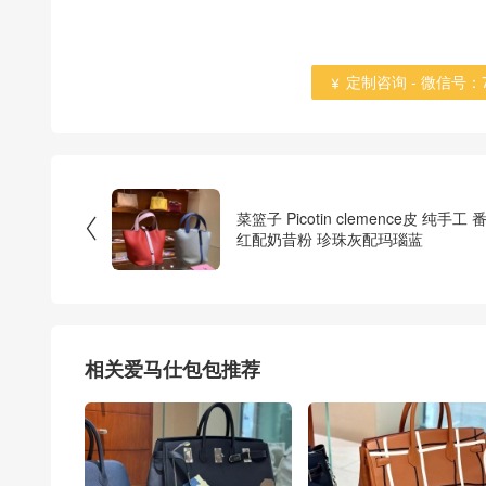
定制咨询 - 微信号：784

菜篮子 Picotin clemence皮 纯手工 

红配奶昔粉 珍珠灰配玛瑙蓝
相关爱马仕包包推荐