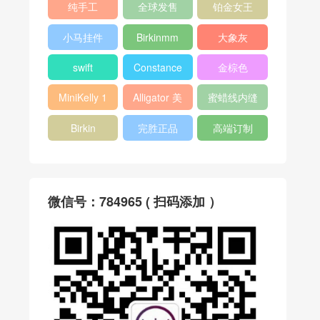
纯手工
全球发售
铂金女王
小马挂件
Birkinmm
大象灰
swift
Constance
金棕色
MiniKelly 1
Alligator 美
蜜蜡线内缝
洲鳄
Birkin
完胜正品
高端订制
微信号：784965 ( 扫码添加 ）