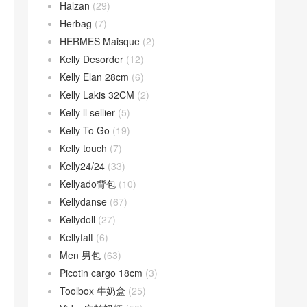
Halzan
(29)
Herbag
(7)
HERMES Maisque
(2)
Kelly Desorder
(12)
Kelly Elan 28cm
(6)
Kelly Lakis 32CM
(2)
Kelly ll sellier
(5)
Kelly To Go
(19)
Kelly touch
(7)
Kelly24/24
(33)
Kellyado背包
(10)
Kellydanse
(67)
Kellydoll
(27)
Kellyfalt
(6)
Men 男包
(63)
Picotin cargo 18cm
(3)
Toolbox 牛奶盒
(25)