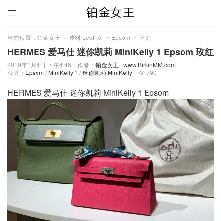

当前位置：
铂金女王
皮料 Leather
Epsom
正文
>
>
>
HERMES 爱马仕 迷你凯莉 MiniKelly 1 Epsom 玫红
2019年1月4日 下午4:46
作者：
铂金女王 | www.BirkinMM.com
分类：
Epsom
/
MiniKelly 1
/
迷你凯莉 MiniKelly
790

HERMES 爱马仕 迷你凯莉 MiniKelly 1 Epsom