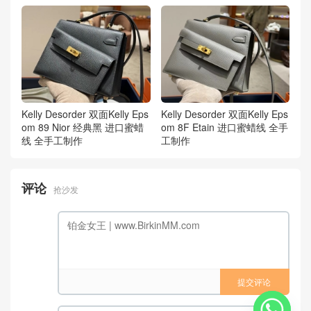
Kelly Desorder 双面Kelly Eps
Kelly Desorder 双面Kelly Eps
om 89 Nior 经典黑 进口蜜蜡
om 8F Etain 进口蜜蜡线 全手
线 全手工制作
工制作
评论
抢沙发
提交评论