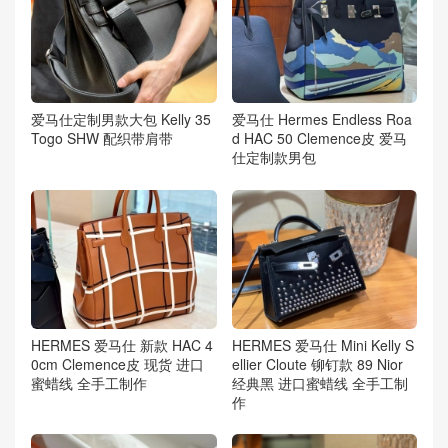
爱马仕定制男款大包 Kelly 35
爱马仕 Hermes Endless Roa
Togo SHW 配织带肩带
d HAC 50 Clemence皮 爱马
仕定制款男包
HERMES 爱马仕 新款 HAC 4
HERMES 爱马仕 Mini Kelly S
0cm Clemence皮 现货 进口
ellier Cloute 铆钉款 89 Nior
蜜蜡线 全手工制作
经典黑 进口蜜蜡线 全手工制
作