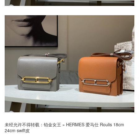
未经允许不得转载：
铂金女王
»
HERMES 爱马仕 Roulis 18cm
24cm swift皮