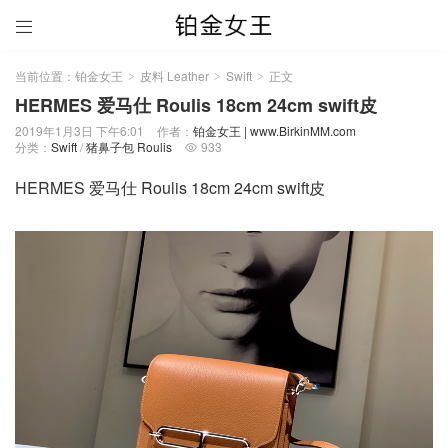

当前位置：
铂金女王
皮料 Leather
Swift
正文
>
>
>
HERMES 爱马仕 Roulis 18cm 24cm swift皮
2019年1月3日 下午6:01
作者：
铂金女王 | www.BirkinMM.com
分类：
Swift
/
猪鼻子包 Roulis
933

HERMES 爱马仕 Roulis 18cm 24cm swift皮