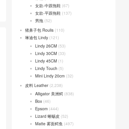
女款-中跟拖鞋
(67)
女款-平跟拖鞋
(137)
男拖
(52)
猪鼻子包 Roulis
(110)
琳迪包 Lindy
(121)
Lindy 26CM
(53)
Lindy 30CM
(33)
Lindy 45CM
(1)
Lindy Touch
(5)
Mini Lindy 20cm
(32)
皮料 Leather
(2,238)
Alligator 美洲鳄
(838)
Box
(46)
Epsom
(444)
Lizard 蜥蜴皮
(52)
Matte 雾面鳄鱼
(497)