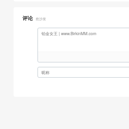
评论
抢沙发