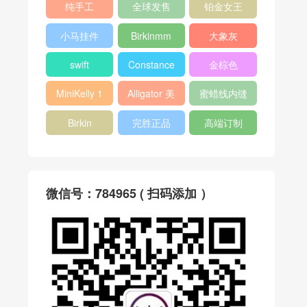
纯手工
全球发售
铂金女王
小马挂件
Birkinmm
大象灰
swift
Constance
金棕色
MiniKelly 1
Alligator 美
蜜蜡线内缝
洲鳄
Birkin
完胜正品
高端订制
微信号：784965 ( 扫码添加 ）