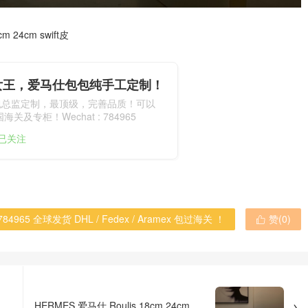
m 24cm swift皮
女王，爱马仕包包纯手工定制！
包总监定制，最顶级，完善品质！可以
关及专柜！Wechat : 784965
人已关注
965 全球发货 DHL / Fedex / Aramex 包过海关 ！
赞(
0
)

HERMES 爱马仕 Roulis 18cm 24cm