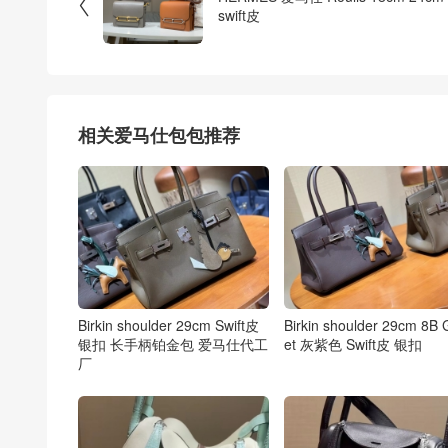

swift皮
相关爱马仕包包推荐
Birkin shoulder 29cm Swift皮
Birkin shoulder 29cm 8B G
银扣 长手柄铂金包 爱马仕代工
et 灰紫色 Swift皮 银扣
厂