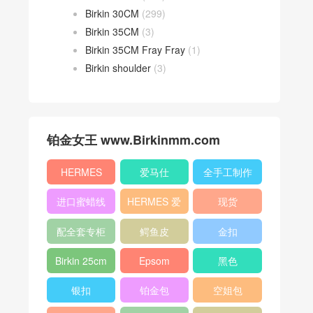
Birkin 30CM
(299)
Birkin 35CM
(3)
Birkin 35CM Fray Fray
(1)
Birkin shoulder
(3)
铂金女王 www.Birkinmm.com
HERMES
爱马仕
全手工制作
进口蜜蜡线
HERMES 爱
现货
马仕
配全套专柜
鳄鱼皮
金扣
原版包装
Birkin 25cm
Epsom
黑色
银扣
铂金包
空姐包