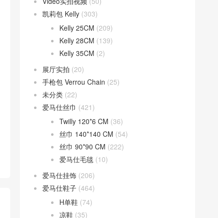
Video实拍视频
(50)
凯莉包 Kelly
(303)
Kelly 25CM
(209)
Kelly 28CM
(139)
Kelly 35CM
(2)
展厅实拍
(20)
手枪包 Verrou Chain
(25)
未分类
(22)
爱马仕丝巾
(421)
Twilly 120*6 CM
(36)
丝巾 140*140 CM
(54)
丝巾 90*90 CM
(222)
爱马仕毛毯
(10)
爱马仕挂饰
(206)
爱马仕鞋子
(464)
H单鞋
(74)
凉鞋
(35)