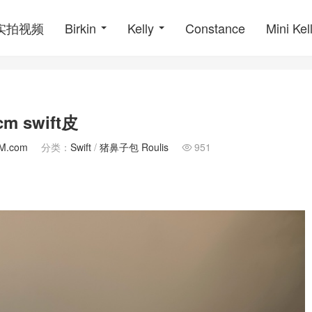
o实拍视频
Birkin
Kelly
Constance
Mini Kel
m swift皮
M.com
分类：
Swift
/
猪鼻子包 Roulis
951
