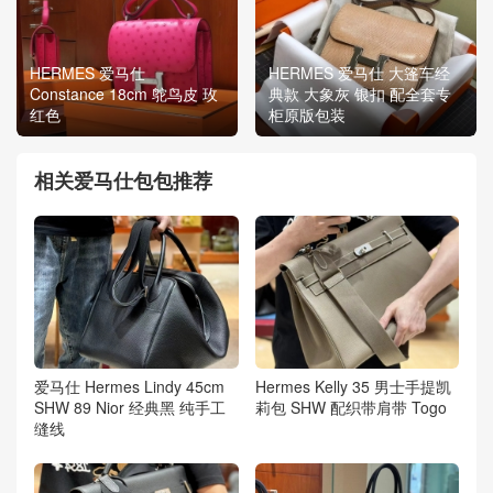
HERMES 爱马仕
HERMES 爱马仕 大篷车经
Constance 18cm 鸵鸟皮 玫
典款 大象灰 银扣 配全套专
红色
柜原版包装
相关爱马仕包包推荐
爱马仕 Hermes Lindy 45cm
Hermes Kelly 35 男士手提凯
SHW 89 Nior 经典黑 纯手工
莉包 SHW 配织带肩带 Togo
缝线