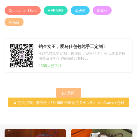
Constance 18cm
HERMES
水妖蓝
爱马仕
鸵鸟皮
铂金女王，爱马仕包包纯手工定制！
H家包包总监定制，最顶级，完善品质！可以进出各国
海关及专柜！Wechat : 784965
4358人已关注
赞(
0
)

定制咨询 - 微信号：784965 全球发货 DHL / Fedex / Aramex 包过

海关 ！