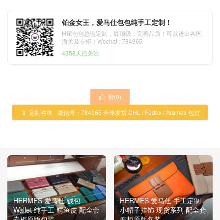
铂金女王，爱马仕包包纯手工定制！
H家包包总监定制，最顶级，完善品质！可以进出各国
海关及专柜！Wechat : 784965
4358人已关注
赞(
0
)

定制咨询 - 微信号：784965 全球发货 DHL / Fedex / Aramex 包过

海关 ！
HERMES 爱马仕 钱包
HERMES 爱马仕 手工定制
Wallet 纯手工 鳄鱼皮 配全套
小帽子挂饰 现货系列 配全套
专柜原版包装
专柜原版包装