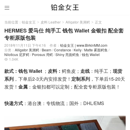

当前位置：
铂金女王
皮料 Leather
Alligator 美洲鳄
正文
>
>
>
HERMES 爱马仕 纯手工 钱包 Wallet 金银扣 配全套
专柜原版包装
2018年11月11日 下午4:16
作者：
铂金女王 | www.BirkinMM.com
分类：
Alligator 美洲鳄
/
Bearn
/
Constance
/
Kelly
/
Matte 雾面鳄鱼
/
Niloticus 尼罗鳄
/
Porosus 湾鳄
/
Shiny 亮面鳄鱼
/
钱包 Wallet
1.04K

款式：钱包 Wallet
；
皮料：
鳄鱼皮；
走线
：纯手工；
现货
系列
，下单后2-3天内安排发货！
定制系列
，下单后15-20天
发货！
金属
：金银扣都可以定制；配全套专柜原版包装！
快递方式
：港台澳：专线物流；国外：DHL/EMS