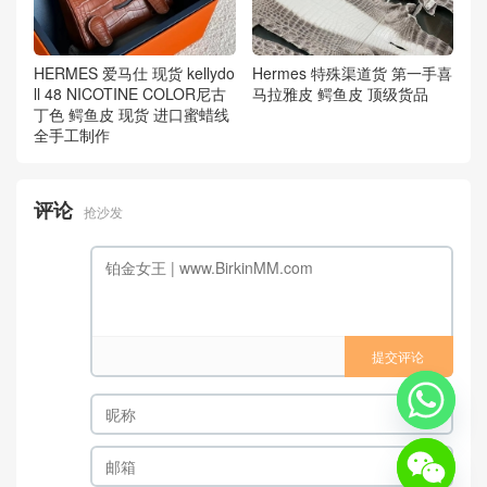
HERMES 爱马仕 现货 kellydo
Hermes 特殊渠道货 第一手喜
ll 48 NICOTINE COLOR尼古
马拉雅皮 鳄鱼皮 顶级货品
丁色 鳄鱼皮 现货 进口蜜蜡线
全手工制作
评论
抢沙发
提交评论