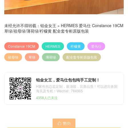
未经允许不得转载：
铂金女王
»
HERMES 爱马仕 Constance 19CM
草绿/祖母绿/薄荷绿/柠檬黄 配全套专柜原版包装
Constance 19CM
HERMES
柠檬黄
爱马仕
祖母绿
草绿
薄荷绿
配全套专柜原版包装
铂金女王，爱马仕包包纯手工定制！
H家包包总监定制，最顶级，完善品质！可以进出各国
海关及专柜！Wechat : 784965
4358人已关注
赞(
0
)
