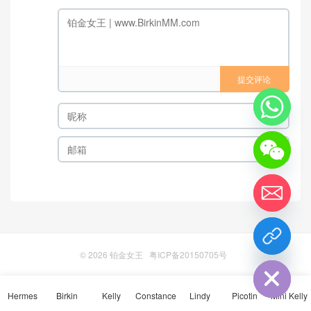
提交评论
chaty
Hide
© 2026
铂金女王
粤ICP备20150705号
Hermes
Birkin
Kelly
Constance
Lindy
Picotin
Mini Kelly