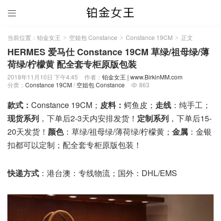

当前位置：
铂金女王
空姐包 Constance
Constance 19CM
正文
>
>
>
HERMES 爱马仕 Constance 19CM 草绿/祖母绿/薄
荷绿/柠檬黄 配全套专柜原版包装
2018年11月10日 下午4:45
作者：
铂金女王 | www.BirkinMM.com
分类：
Constance 19CM
/
空姐包 Constance
863

款式：
Constance 19CM；
皮料：
鳄鱼皮；
走线
：纯手工；
现货系列
，下单后2-3天内安排发货！
定制系列
，下单后15-
20天发货！
颜色
：草绿/祖母绿/薄荷绿/柠檬黄；
金属
：金银
扣都可以定制；配全套专柜原版包装！
快递方式
：港台澳：专线物流；国外：DHL/EMS