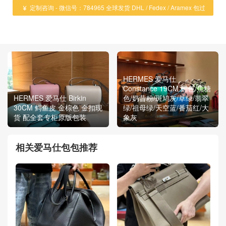
定制咨询 - 微信号：784965 全球发货 DHL / Fedex / Aramex 包过

海关 ！
HERMES 爱马仕
Constance 19CM 黑色/焦糖
HERMES 爱马仕 Birkin
色/奶昔粉/斑鸠灰/草绿/翡翠
30CM 鳄鱼皮 金棕色 金扣现
绿/祖母绿/天空蓝/番茄红/大
货 配全套专柜原版包装
象灰
相关爱马仕包包推荐