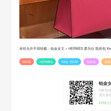
未经允许不得转载：
铂金女王
»
HERMES 爱马仕 凯莉包 Ke
28CM
HERMES
Kelly 25CM
凯莉包
唇膏
铂金
H家包
进出各国海
4358