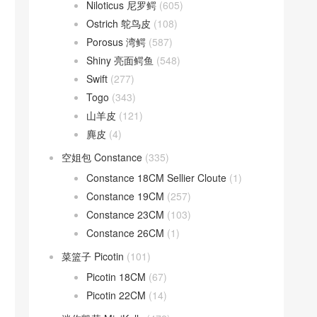
Niloticus 尼罗鳄
(605)
Ostrich 鸵鸟皮
(108)
Porosus 湾鳄
(587)
Shiny 亮面鳄鱼
(548)
Swift
(277)
Togo
(343)
山羊皮
(121)
麂皮
(4)
空姐包 Constance
(335)
Constance 18CM Sellier Cloute
(1)
Constance 19CM
(257)
Constance 23CM
(103)
Constance 26CM
(1)
菜篮子 Picotin
(101)
Picotin 18CM
(67)
Picotin 22CM
(14)