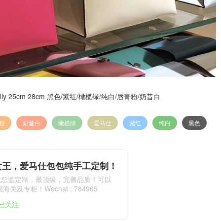
lly 25cm 28cm 黑色/紫红/橄榄绿/纯白/唇膏粉/奶昔白
粉
奶昔白
橄榄绿
爱马仕
紫红
纯白
黑色
女王，爱马仕包包纯手工定制！
包总监定制，最顶级，完善品质！可以
关及专柜！Wechat : 784965
人已关注