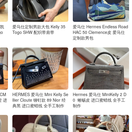
提凯
爱马仕定制男款大包 Kelly 35
爱马仕 Hermes Endless Road
o
Togo SHW 配织带肩带
HAC 50 Clemence皮 爱马仕
定制款男包
28CM
HERMES 爱马仕 Mini Kelly Se
Hermes 爱马仕 MiniKelly 2 D
货 进
llier Cloute 铆钉款 89 Nior 经
0 蜥蜴皮 进口蜜蜡线 全手工
典黑 进口蜜蜡线 全手工制作
制作