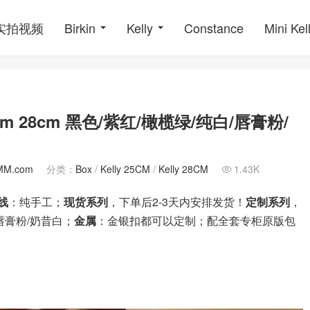
o实拍视频
Birkin
Kelly
Constance
Mini Kel
5cm 28cm 黑色/紫红/橄榄绿/纯白/唇膏粉/
MM.com
分类：
Box
/
Kelly 25CM
/
Kelly 28CM
1.43K

线
：纯手工；
现货系列
，下单后2-3天内安排发货！
定制系列
，
/唇膏粉/奶昔白；
金属
：金银扣都可以定制；配全套专柜原版包