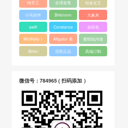
纯手工
全球发售
铂金女王
小马挂件
Birkinmm
大象灰
swift
Constance
金棕色
MiniKelly 1
Alligator 美
蜜蜡线内缝
洲鳄
Birkin
完胜正品
高端订制
微信号：784965 ( 扫码添加 ）