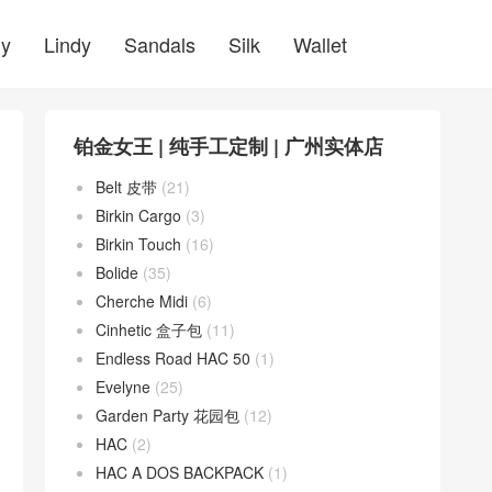
ly
Lindy
Sandals
Silk
Wallet
铂金女王 | 纯手工定制 | 广州实体店
Belt 皮带
(21)
Birkin Cargo
(3)
Birkin Touch
(16)
Bolide
(35)
Cherche Midi
(6)
Cinhetic 盒子包
(11)
Endless Road HAC 50
(1)
Evelyne
(25)
Garden Party 花园包
(12)
HAC
(2)
HAC A DOS BACKPACK
(1)