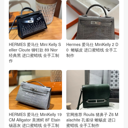
HERMES 爱马仕 Mini Kelly S
Hermes 爱马仕 MiniKelly 2 D
ellier Cloute 铆钉款 89 Nior
0 蜥蜴皮 进口蜜蜡线 全手工
经典黑 进口蜜蜡线 全手工制
制作
作
HERMES 爱马仕 MiniKelly 19
官网推荐 Roulis 猪鼻子 Z6 M
CM Alligator 美洲鳄 8F Etain
alachite 孔雀绿 蜥蜴皮 进口
锡器灰 进口蜜蜡线 全手工制
蜜蜡线 全手工制作