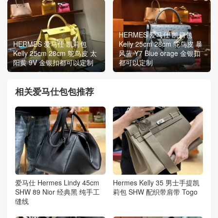
HERMES 爱马仕 凯莉包
HERMES 爱马仕 凯莉包
Kelly 25cm 28cm 鸵鸟皮 暴
Kelly 25cm 28cm 鸵鸟皮 太
风蓝 Y7 Blue orage 金银扣
阳黄 9V 金银扣都可以定制
都可以定制
相关爱马仕包包推荐
爱马仕 Hermes Lindy 45cm
Hermes Kelly 35 男士手提凯
SHW 89 Nior 经典黑 纯手工
莉包 SHW 配织带肩带 Togo
缝线