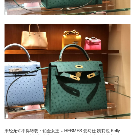
未经允许不得转载：
铂金女王
»
HERMES 爱马仕 凯莉包 Kelly