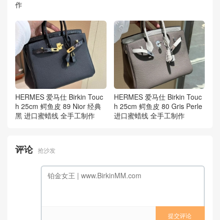
作
HERMES 爱马仕 Birkin Touc
HERMES 爱马仕 Birkin Touc
h 25cm 鳄鱼皮 89 Nior 经典
h 25cm 鳄鱼皮 80 Gris Perle
黑 进口蜜蜡线 全手工制作
进口蜜蜡线 全手工制作
评论
抢沙发
提交评论