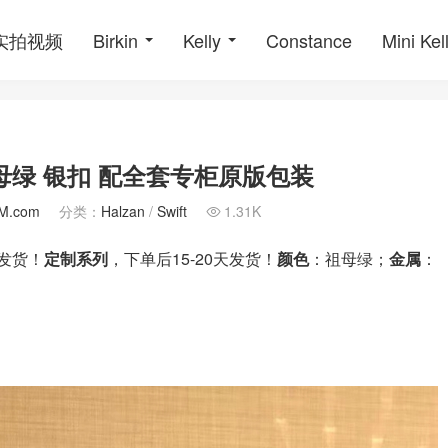
o实拍视频
Birkin
Kelly
Constance
Mini Kel
ft 祖母绿 银扣 配全套专柜原版包装
M.com
分类：
Halzan
/
Swift
1.31K

排发货！
定制系列
，下单后15-20天发货！
颜色
：祖母绿；
金属
：