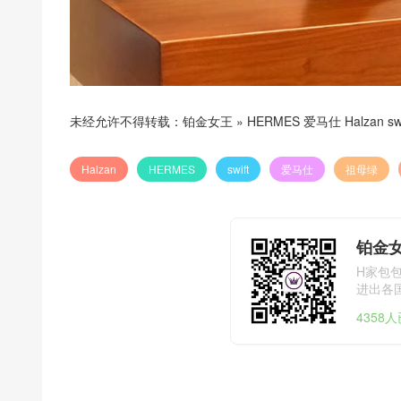
未经允许不得转载：
铂金女王
»
HERMES 爱马仕 Halzan
Halzan
HERMES
swift
爱马仕
祖母绿
铂金
H家包
进出各国海
4358