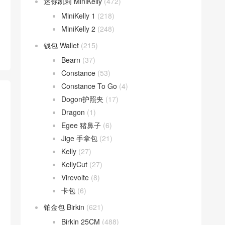
迷你凯莉 MiniKelly
(472)
MiniKelly 1
(218)
MiniKelly 2
(248)
钱包 Wallet
(215)
Bearn
(37)
Constance
(53)
Constance To Go
(4)
Dogon护照夹
(17)
Dragon
(1)
Egee 猪鼻子
(6)
Jige 手拿包
(21)
Kelly
(27)
KellyCut
(27)
Virevolte
(8)
卡包
(6)
铂金包 Birkin
(621)
Birkin 25CM
(488)