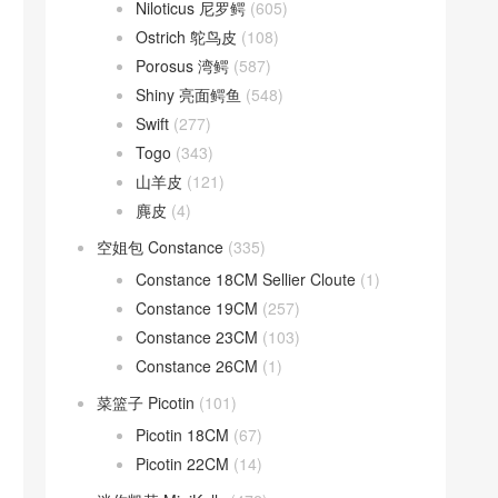
Niloticus 尼罗鳄
(605)
Ostrich 鸵鸟皮
(108)
Porosus 湾鳄
(587)
Shiny 亮面鳄鱼
(548)
Swift
(277)
Togo
(343)
山羊皮
(121)
麂皮
(4)
空姐包 Constance
(335)
Constance 18CM Sellier Cloute
(1)
Constance 19CM
(257)
Constance 23CM
(103)
Constance 26CM
(1)
菜篮子 Picotin
(101)
Picotin 18CM
(67)
Picotin 22CM
(14)