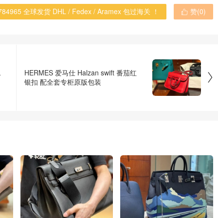
965 全球发货 DHL / Fedex / Aramex 包过海关 ！
赞(
0
)

色
HERMES 爱马仕 Halzan swift 番茄红

银扣 配全套专柜原版包装