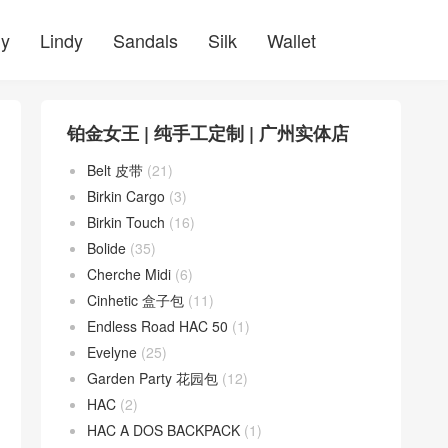
ly
Lindy
Sandals
Silk
Wallet
铂金女王 | 纯手工定制 | 广州实体店
Belt 皮带
(21)
Birkin Cargo
(3)
Birkin Touch
(16)
Bolide
(35)
Cherche Midi
(6)
Cinhetic 盒子包
(11)
Endless Road HAC 50
(1)
Evelyne
(25)
Garden Party 花园包
(12)
HAC
(2)
HAC A DOS BACKPACK
(1)