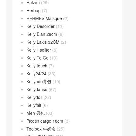
Halzan
(29)
Herbag
(7)
HERMES Maisque
(2)
Kelly Desorder
(12)
Kelly Elan 28cm
(6)
Kelly Lakis 32CM
(2)
Kelly ll sellier
(5)
Kelly To Go
(19)
Kelly touch
(7)
Kelly24/24
(33)
Kellyado背包
(10)
Kellydanse
(67)
Kellydoll
(27)
Kellyfalt
(6)
Men 男包
(63)
Picotin cargo 18cm
(3)
Toolbox 牛奶盒
(25)