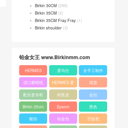
Birkin 30CM
(299)
Birkin 35CM
(3)
Birkin 35CM Fray Fray
(1)
Birkin shoulder
(3)
铂金女王 www.Birkinmm.com
HERMES
爱马仕
全手工制作
进口蜜蜡线
HERMES 爱
现货
马仕
配全套专柜
鳄鱼皮
金扣
原版包装
Birkin 25cm
Epsom
黑色
银扣
铂金包
空姐包