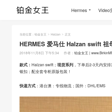
Hermes
Vide
当前位置：
铂金女王
Halzan
正文
>
>
HERMES 爱马仕 Halzan swi
2018年11月8日 下午5:34
作者：
铂金女王 | www.BirkinM
款式：
Halzan swift；
现货系列
，下单后2-3天内安
银扣；配全套专柜原版包装！
快递方式
：港台澳：专线物流；国外：DHL/EMS