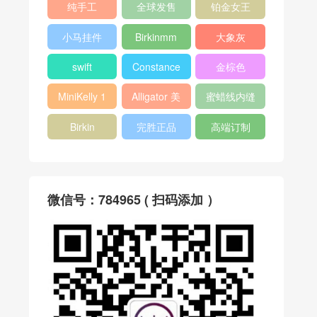
纯手工
全球发售
铂金女王
小马挂件
Birkinmm
大象灰
swift
Constance
金棕色
MiniKelly 1
Alligator 美
蜜蜡线内缝
洲鳄
Birkin
完胜正品
高端订制
微信号：784965 ( 扫码添加 ）