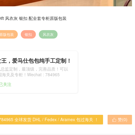
 swift 风衣灰 银扣 配全套专柜原版包装
原版包装
银扣
风衣灰
女王，爱马仕包包纯手工定制！
包总监定制，最顶级，完善品质！可以
关及专柜！Wechat : 784965
人已关注
965 全球发货 DHL / Fedex / Aramex 包过海关 ！
赞(
0
)
