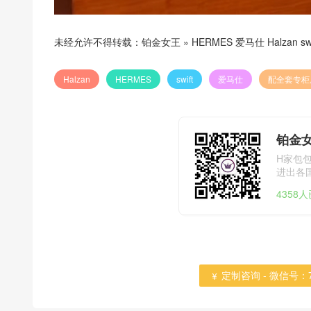
未经允许不得转载：
铂金女王
»
HERMES 爱马仕 Halzan
Halzan
HERMES
swift
爱马仕
配全套专柜
铂金
H家包
进出各国海
4358
定制咨询 - 微信号：784
