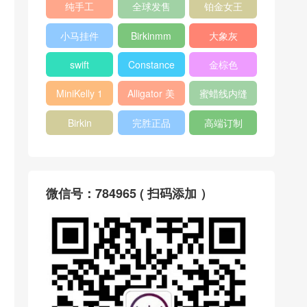
纯手工
全球发售
铂金女王
小马挂件
Birkinmm
大象灰
swift
Constance
金棕色
MiniKelly 1
Alligator 美
蜜蜡线内缝
洲鳄
Birkin
完胜正品
高端订制
微信号：784965 ( 扫码添加 ）