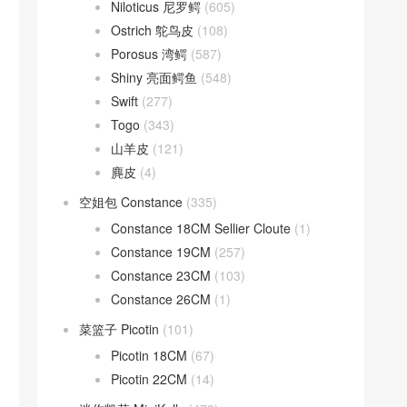
Niloticus 尼罗鳄
(605)
Ostrich 鸵鸟皮
(108)
Porosus 湾鳄
(587)
Shiny 亮面鳄鱼
(548)
Swift
(277)
Togo
(343)
山羊皮
(121)
麂皮
(4)
空姐包 Constance
(335)
Constance 18CM Sellier Cloute
(1)
Constance 19CM
(257)
Constance 23CM
(103)
Constance 26CM
(1)
菜篮子 Picotin
(101)
Picotin 18CM
(67)
Picotin 22CM
(14)