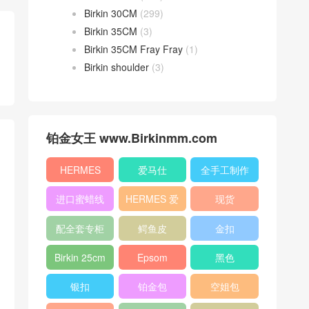
Birkin 30CM
(299)
Birkin 35CM
(3)
Birkin 35CM Fray Fray
(1)
Birkin shoulder
(3)
铂金女王 www.Birkinmm.com
HERMES
爱马仕
全手工制作
进口蜜蜡线
HERMES 爱
现货
马仕
配全套专柜
鳄鱼皮
金扣
原版包装
Birkin 25cm
Epsom
黑色
银扣
铂金包
空姐包