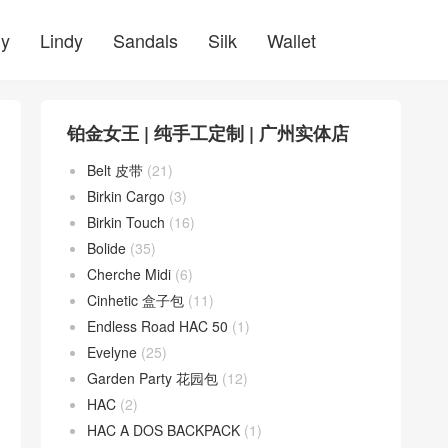
ly
Lindy
Sandals
Silk
Wallet
铂金女王 | 纯手工定制 | 广州实体店
Belt 皮带
(21)
Birkin Cargo
(3)
Birkin Touch
(16)
Bolide
(35)
Cherche Midi
(6)
Cinhetic 盒子包
(11)
Endless Road HAC 50
(1)
Evelyne
(25)
Garden Party 花园包
(12)
HAC
(2)
HAC A DOS BACKPACK
(1)