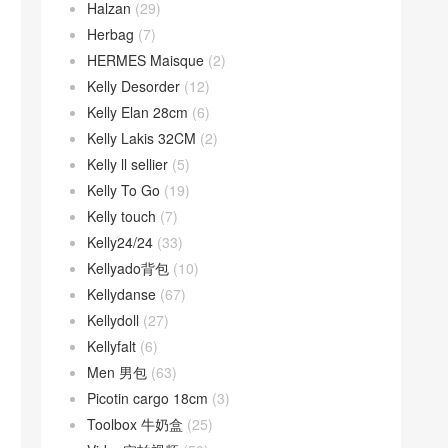
Halzan
(29)
Herbag
(7)
HERMES Maisque
(2)
Kelly Desorder
(12)
Kelly Elan 28cm
(6)
Kelly Lakis 32CM
(2)
Kelly ll sellier
(5)
Kelly To Go
(19)
Kelly touch
(7)
Kelly24/24
(33)
Kellyado背包
(10)
Kellydanse
(67)
Kellydoll
(27)
Kellyfalt
(6)
Men 男包
(63)
Picotin cargo 18cm
(3)
Toolbox 牛奶盒
(25)