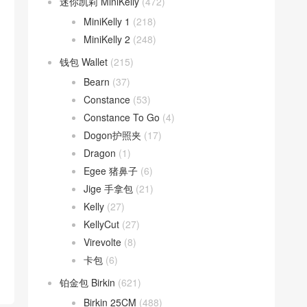
迷你凯莉 MiniKelly
(472)
MiniKelly 1
(218)
MiniKelly 2
(248)
钱包 Wallet
(215)
Bearn
(37)
Constance
(53)
Constance To Go
(4)
Dogon护照夹
(17)
Dragon
(1)
Egee 猪鼻子
(6)
Jige 手拿包
(21)
Kelly
(27)
KellyCut
(27)
Virevolte
(8)
卡包
(6)
铂金包 Birkin
(621)
Birkin 25CM
(488)