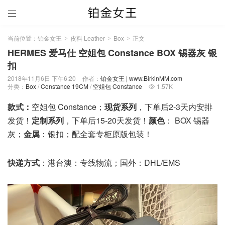

当前位置：
铂金女王
皮料 Leather
Box
正文
>
>
>
HERMES 爱马仕 空姐包 Constance BOX 锡器灰 银
扣
2018年11月6日 下午6:20
作者：
铂金女王 | www.BirkinMM.com
分类：
Box
/
Constance 19CM
/
空姐包 Constance
1.57K

款式：
空姐包 Constance；
现货系列
，下单后2-3天内安排
发货！
定制系列
，下单后15-20天发货！
颜色
： BOX 锡器
灰；
金属
：银扣；配全套专柜原版包装！
快递方式
：港台澳：专线物流；国外：DHL/EMS