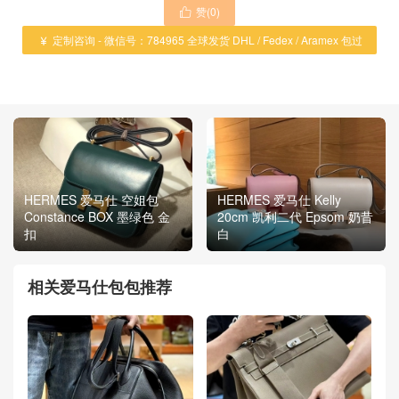
赞(
0
)

定制咨询 - 微信号：784965 全球发货 DHL / Fedex / Aramex 包过

海关 ！
HERMES 爱马仕 空姐包
HERMES 爱马仕 Kelly
Constance BOX 墨绿色 金
20cm 凯利二代 Epsom 奶昔
扣
白
相关爱马仕包包推荐