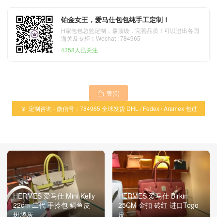
铂金女王，爱马仕包包纯手工定制！
H家包包总监定制，最顶级，完善品质！可以进出各国
海关及专柜！Wechat : 784965
4358人已关注
赞(
0
)

定制咨询 - 微信号：784965 全球发货 DHL / Fedex / Aramex 包过

海关 ！
HERMES 爱马仕 Mini Kelly
HERMES 爱马仕 Birkin
22cm 二代 手拎包 鳄鱼皮
25CM 金扣 砖红 进口Togo
斑鸠灰
皮