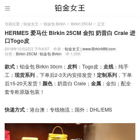

当前位置：
铂金女王
铂金包 Birkin
Birkin 25CM
正文
>
>
>
HERMES 爱马仕 Birkin 25CM 金扣 奶昔白 Craie 进
口Togo皮
2018年10月22日 下午6:07
作者：
铂金女王 | www.BirkinMM.com
分类：
Birkin 25CM
/
铂金包 Birkin
1.05K

款式：
铂金包 Birkin 30cm；
皮料
：Togo皮；
走线
：纯手
工；
现货系列
，下单后2-3天内安排发货！
定制系列
，下单
后15-20天发货！
颜色
：奶昔白 Craie；
金属
：金扣；配全
套专柜原版包装！
快递方式
：港台澳：专线物流；国外：DHL/EMS