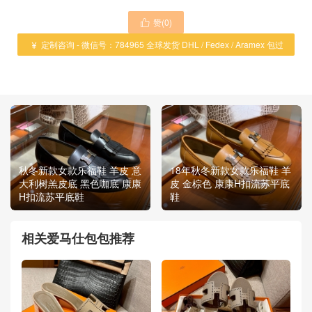
赞(
0
)

定制咨询 - 微信号：784965 全球发货 DHL / Fedex / Aramex 包过

海关 ！
秋冬新款女款乐福鞋 羊皮 意
18年秋冬新款女款乐福鞋 羊
大利树羔皮底 黑色咖底 康康
皮 金棕色 康康H扣流苏平底
H扣流苏平底鞋
鞋
相关爱马仕包包推荐