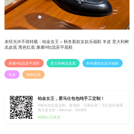
未经允许不得转载：
铂金女王
»
秋冬新款女款乐福鞋 羊皮 意大利树
羔皮底 黑色红底 康康H扣流苏平底鞋
康康H扣流苏平底鞋
意大利树羔皮底
秋冬新款女款乐福鞋
羊皮
黑色红底
铂金女王，爱马仕包包纯手工定制！
H家包包总监定制，最顶级，完善品质！可以进出各国
海关及专柜！Wechat : 784965
4358人已关注