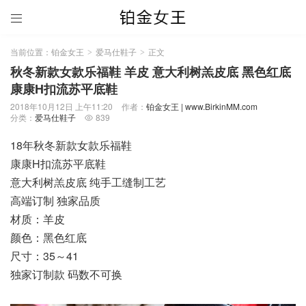

当前位置：
铂金女王
爱马仕鞋子
正文
>
>
秋冬新款女款乐福鞋 羊皮 意大利树羔皮底 黑色红底
康康H扣流苏平底鞋
2018年10月12日 上午11:20
作者：
铂金女王 | www.BirkinMM.com
分类：
爱马仕鞋子
839

18年秋冬新款女款乐福鞋
康康H扣流苏平底鞋
意大利树羔皮底 纯手工缝制工艺
高端订制 独家品质
材质：羊皮
颜色：黑色红底
尺寸：35～41
独家订制款 码数不可换