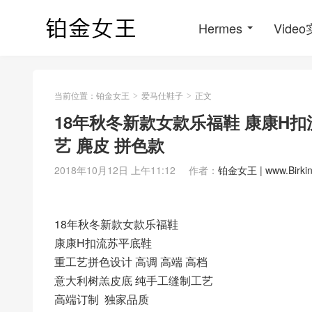
Hermes
Vide
当前位置：
铂金女王
爱马仕鞋子
正文
>
>
18年秋冬新款女款乐福鞋 康康H
艺 麂皮 拼色款
2018年10月12日 上午11:12
作者：
铂金女王 | www.Birki
18年秋冬新款女款乐福鞋
康康H扣流苏平底鞋
重工艺拼色设计 高调 高端 高档
意大利树羔皮底 纯手工缝制工艺
高端订制 独家品质