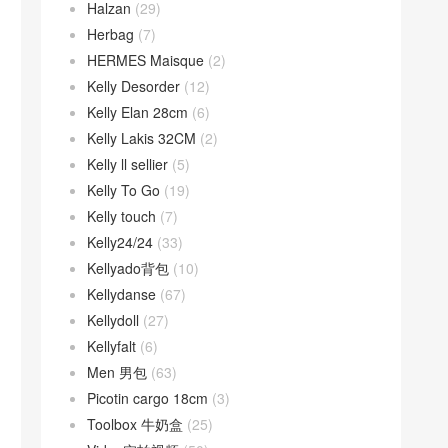
Halzan
(29)
Herbag
(7)
HERMES Maisque
(2)
Kelly Desorder
(12)
Kelly Elan 28cm
(6)
Kelly Lakis 32CM
(2)
Kelly ll sellier
(5)
Kelly To Go
(19)
Kelly touch
(7)
Kelly24/24
(33)
Kellyado背包
(10)
Kellydanse
(67)
Kellydoll
(27)
Kellyfalt
(6)
Men 男包
(63)
Picotin cargo 18cm
(3)
Toolbox 牛奶盒
(25)