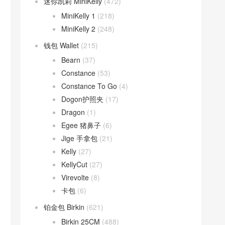
迷你凯莉 MiniKelly
(472)
MiniKelly 1
(218)
MiniKelly 2
(248)
钱包 Wallet
(215)
Bearn
(37)
Constance
(53)
Constance To Go
(4)
Dogon护照夹
(17)
Dragon
(1)
Egee 猪鼻子
(6)
Jige 手拿包
(21)
Kelly
(27)
KellyCut
(27)
Virevolte
(8)
卡包
(6)
铂金包 Birkin
(621)
Birkin 25CM
(488)