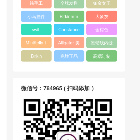
纯手工
全球发售
铂金女王
小马挂件
Birkinmm
大象灰
swift
Constance
金棕色
MiniKelly 1
Alligator 美
蜜蜡线内缝
洲鳄
Birkin
完胜正品
高端订制
微信号：784965 ( 扫码添加 ）