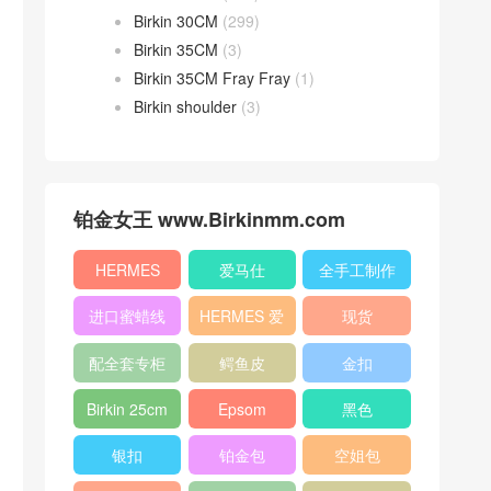
Birkin 30CM
(299)
Birkin 35CM
(3)
Birkin 35CM Fray Fray
(1)
Birkin shoulder
(3)
铂金女王 www.Birkinmm.com
HERMES
爱马仕
全手工制作
进口蜜蜡线
HERMES 爱
现货
马仕
配全套专柜
鳄鱼皮
金扣
原版包装
Birkin 25cm
Epsom
黑色
银扣
铂金包
空姐包