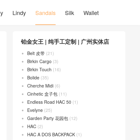
ly
Lindy
Sandals
Silk
Wallet
铂金女王 | 纯手工定制 | 广州实体店
Belt 皮带
(21)
Birkin Cargo
(3)
Birkin Touch
(16)
Bolide
(35)
Cherche Midi
(6)
Cinhetic 盒子包
(11)
Endless Road HAC 50
(1)
Evelyne
(25)
Garden Party 花园包
(12)
HAC
(2)
HAC A DOS BACKPACK
(1)