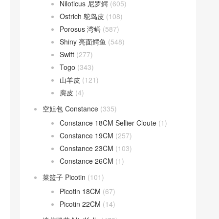
Niloticus 尼罗鳄
(605)
Ostrich 鸵鸟皮
(108)
Porosus 湾鳄
(587)
Shiny 亮面鳄鱼
(548)
Swift
(277)
Togo
(343)
山羊皮
(121)
麂皮
(4)
空姐包 Constance
(335)
Constance 18CM Sellier Cloute
(1)
Constance 19CM
(257)
Constance 23CM
(103)
Constance 26CM
(1)
菜篮子 Picotin
(101)
Picotin 18CM
(67)
Picotin 22CM
(14)