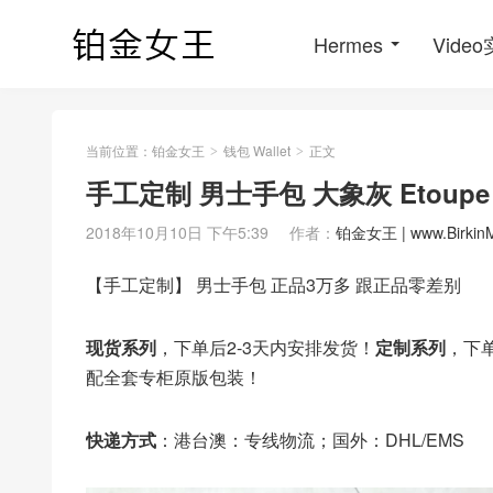
Hermes
Vide
当前位置：
铂金女王
钱包 Wallet
正文
>
>
手工定制 男士手包 大象灰 Etoup
2018年10月10日 下午5:39
作者：
铂金女王 | www.Birkin
【手工定制】 男士手包 正品3万多 跟正品零差别
现货系列
，下单后2-3天内安排发货！
定制系列
，下单
配全套专柜原版包装！
快递方式
：港台澳：专线物流；国外：DHL/EMS