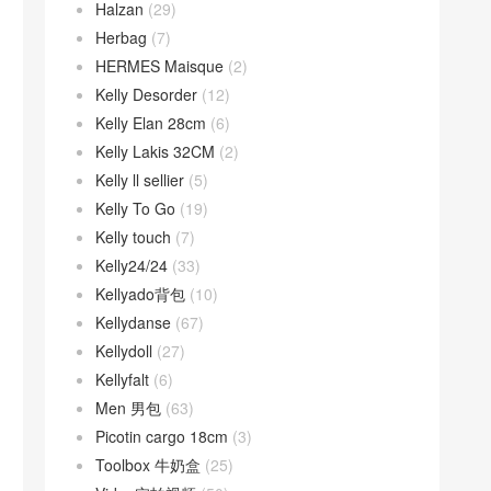
Halzan
(29)
Herbag
(7)
HERMES Maisque
(2)
Kelly Desorder
(12)
Kelly Elan 28cm
(6)
Kelly Lakis 32CM
(2)
Kelly ll sellier
(5)
Kelly To Go
(19)
Kelly touch
(7)
Kelly24/24
(33)
Kellyado背包
(10)
Kellydanse
(67)
Kellydoll
(27)
Kellyfalt
(6)
Men 男包
(63)
Picotin cargo 18cm
(3)
Toolbox 牛奶盒
(25)