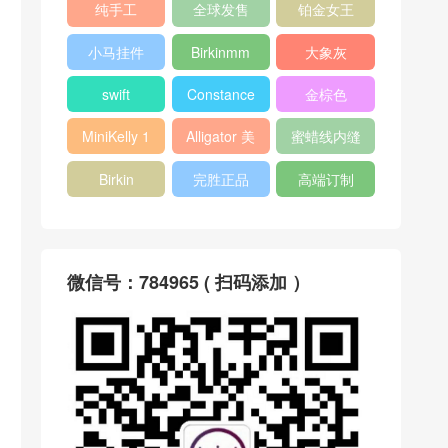
纯手工
全球发售
铂金女王
小马挂件
Birkinmm
大象灰
swift
Constance
金棕色
MiniKelly 1
Alligator 美
蜜蜡线内缝
洲鳄
Birkin
完胜正品
高端订制
微信号：784965 ( 扫码添加 ）