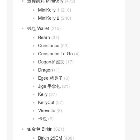
迷你凯莉 MiniKelly
(472)
MiniKelly 1
(218)
MiniKelly 2
(248)
钱包 Wallet
(215)
Bearn
(37)
Constance
(53)
Constance To Go
(4)
Dogon护照夹
(17)
Dragon
(1)
Egee 猪鼻子
(6)
Jige 手拿包
(21)
Kelly
(27)
KellyCut
(27)
Virevolte
(8)
卡包
(6)
铂金包 Birkin
(621)
Birkin 25CM
(488)