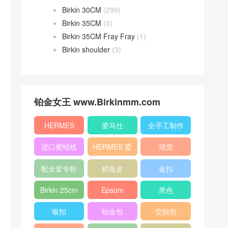
Birkin 30CM
(299)
Birkin 35CM
(3)
Birkin 35CM Fray Fray
(1)
Birkin shoulder
(3)
铂金女王 www.Birkinmm.com
HERMES
爱马仕
全手工制作
进口蜜蜡线
HERMES 爱
现货
马仕
配全套专柜
鳄鱼皮
金扣
原版包装
Birkin 25cm
Epsom
黑色
银扣
铂金包
空姐包