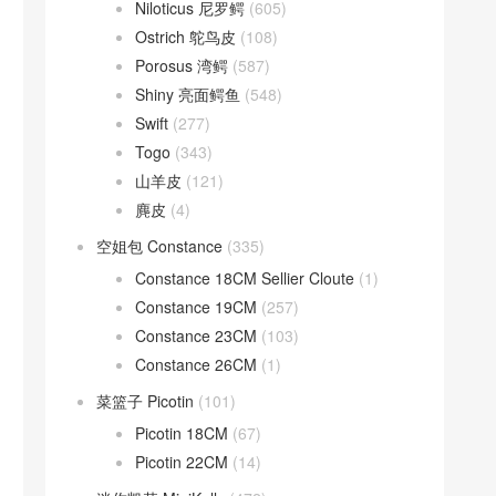
Niloticus 尼罗鳄
(605)
Ostrich 鸵鸟皮
(108)
Porosus 湾鳄
(587)
Shiny 亮面鳄鱼
(548)
Swift
(277)
Togo
(343)
山羊皮
(121)
麂皮
(4)
空姐包 Constance
(335)
Constance 18CM Sellier Cloute
(1)
Constance 19CM
(257)
Constance 23CM
(103)
Constance 26CM
(1)
菜篮子 Picotin
(101)
Picotin 18CM
(67)
Picotin 22CM
(14)