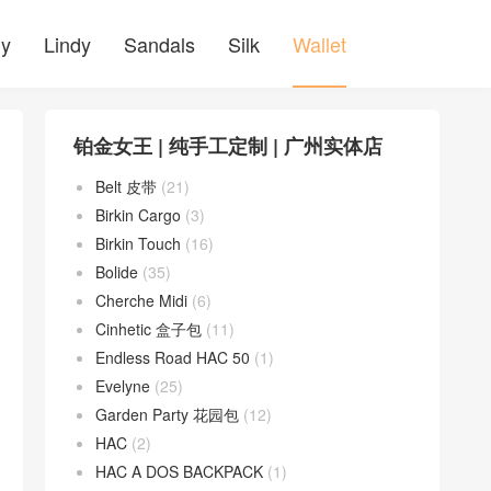
ly
Lindy
Sandals
Silk
Wallet
铂金女王 | 纯手工定制 | 广州实体店
Belt 皮带
(21)
Birkin Cargo
(3)
Birkin Touch
(16)
Bolide
(35)
Cherche Midi
(6)
Cinhetic 盒子包
(11)
Endless Road HAC 50
(1)
Evelyne
(25)
Garden Party 花园包
(12)
HAC
(2)
HAC A DOS BACKPACK
(1)