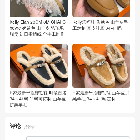
Kelly Elan 28CM 0M CHAI C
Kelly乐福鞋 焦糖色 山羊皮手
hevre 奶茶色 山羊皮 骆驼毛
工定制 真皮鞋底 34-41码
现货 进口蜜蜡线 全手工制作
H家最新半拖穆勒鞋 时髦百搭
H家最新半拖穆勒鞋 山羊皮拼
34～41码 半码可订制 山羊皮
羔羊毛 34～41码 定制
拼羔羊毛
评论
抢沙发