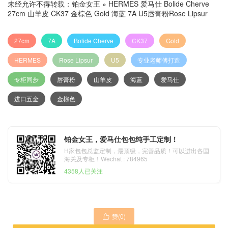
未经允许不得转载：
铂金女王
»
HERMES 爱马仕 Bolide Cherve
27cm 山羊皮 CK37 金棕色 Gold 海蓝 7A U5唇膏粉Rose Lipsur
27cm
7A
Bolide Cherve
CK37
Gold
HERMES
Rose Lipsur
U5
专业老师傅打造
专柜同步
唇膏粉
山羊皮
海蓝
爱马仕
进口五金
金棕色
铂金女王，爱马仕包包纯手工定制！
H家包包总监定制，最顶级，完善品质！可以进出各国
海关及专柜！Wechat : 784965
4358人已关注
赞(
0
)
