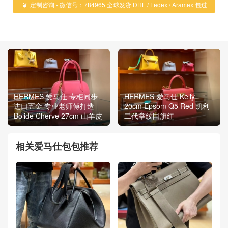
定制咨询 - 微信号：784965 全球发货 DHL / Fedex / Aramex 包过

海关 ！
HERMES 爱马仕 专柜同步
HERMES 爱马仕 Kelly
进口五金 专业老师傅打造
20cm Epsom Q5 Red 凯利
Bolide Cherve 27cm 山羊皮
二代掌纹国旗红
相关爱马仕包包推荐