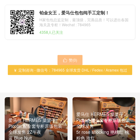
铂金女王，爱马仕包包纯手工定制！
H家包包总监定制，最顶级，完善品质！可以进出各国
海关及专柜！Wechat : 784965
4358人已关注
赞(
0
)

定制咨询 - 微信号：784965 全球发货 DHL / Fedex / Aramex 包过

海关 ！
爱马仕 HERMES 菜篮子
爱马仕 HERMES 菜篮子
Picotin 配全套专柜原版包装
Picotin 配全套专柜原版包装
全球发售
全球发售 2Z午夜
5r rose shocking 艳桃红 桃
蓝 Blue Nuit
粉色 玫红