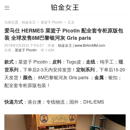

当前位置：
铂金女王
菜篮子 Picotin
正文
>
>
爱马仕 HERMES 菜篮子 Picotin 配全套专柜原版包
装 全球发售8M巴黎银河灰 Gris paris
2018年3月22日 下午6:27
作者：
铂金女王 | www.BirkinMM.com
分类：
菜篮子 Picotin
1.43K

款式：
菜篮子 Picotin；
皮料
：Togo皮；
走线
：纯手工；
现
货系列
，下单后2-3天内安排发货！
定制系列
，下单后15-20
天发货！
颜色
： 8M巴黎银河灰 Gris paris ；
金属
：银扣；
配全套专柜原版包装！
快递方式
：港台澳：专线物流；国外：DHL/EMS