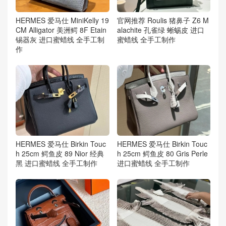
HERMES 爱马仕 MiniKelly 19
官网推荐 Roulis 猪鼻子 Z6 M
CM Alligator 美洲鳄 8F Etain
alachite 孔雀绿 蜥蜴皮 进口
锡器灰 进口蜜蜡线 全手工制
蜜蜡线 全手工制作
作
HERMES 爱马仕 Birkin Touc
HERMES 爱马仕 Birkin Touc
h 25cm 鳄鱼皮 89 Nior 经典
h 25cm 鳄鱼皮 80 Gris Perle
黑 进口蜜蜡线 全手工制作
进口蜜蜡线 全手工制作