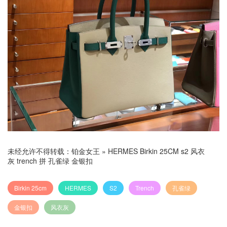
未经允许不得转载：
铂金女王
»
HERMES Birkin 25CM s2 风衣
灰 trench 拼 孔雀绿 金银扣
Birkin 25cm
HERMES
S2
Trench
孔雀绿
金银扣
风衣灰