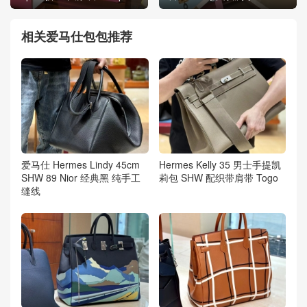
相关爱马仕包包推荐
爱马仕 Hermes Lindy 45cm
Hermes Kelly 35 男士手提凯
SHW 89 Nior 经典黑 纯手工
莉包 SHW 配织带肩带 Togo
缝线