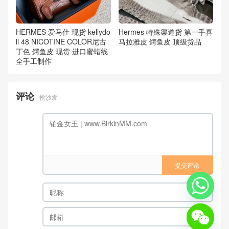
HERMES 爱马仕 现货 kellydo
Hermes 特殊渠道货 第一手喜
ll 48 NICOTINE COLOR尼古
马拉雅皮 鳄鱼皮 顶级货品
丁色 鳄鱼皮 现货 进口蜜蜡线
全手工制作
评论
抢沙发
提交评论