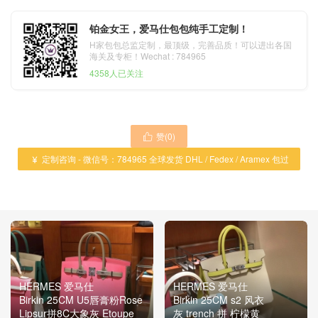
铂金女王，爱马仕包包纯手工定制！
H家包包总监定制，最顶级，完善品质！可以进出各国
海关及专柜！Wechat : 784965
4358人已关注
赞(
0
)

定制咨询 - 微信号：784965 全球发货 DHL / Fedex / Aramex 包过

海关 ！
HERMES 爱马仕
HERMES 爱马仕
Birkin 25CM U5唇膏粉Rose
Birkin 25CM s2 风衣
Lipsur拼8C大象灰 Etoupe
灰 trench 拼 柠檬黄