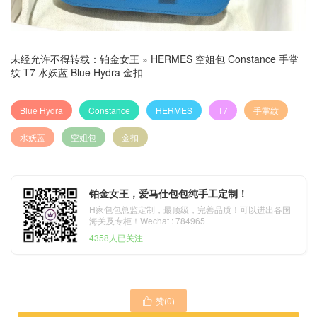
未经允许不得转载：
铂金女王
»
HERMES 空姐包 Constance 手掌
纹 T7 水妖蓝 Blue Hydra 金扣
Blue Hydra
Constance
HERMES
T7
手掌纹
水妖蓝
空姐包
金扣
铂金女王，爱马仕包包纯手工定制！
H家包包总监定制，最顶级，完善品质！可以进出各国
海关及专柜！Wechat : 784965
4358人已关注
赞(
0
)
