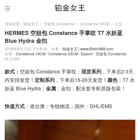

当前位置：
铂金女王
空姐包 Constance
Constance 19CM
正文
>
>
>
HERMES 空姐包 Constance 手掌纹 T7 水妖蓝
Blue Hydra 金扣
2018年8月12日 下午8:09
作者：
铂金女王 | www.BirkinMM.com
分类：
Constance 19CM
/
Constance 23CM
/
Epsom
/
空姐包 Constance
2.35K

款式：
空姐包 Constance 手掌纹；
现货系列
，下单后2-3天
内安排发货！
定制系列
，下单后15-20天发货！
颜色
：T7 水
妖蓝 Blue Hydra；
金属
：金扣；配全套专柜原版包装！
快递方式
：港台澳：专线物流；国外：DHL/EMS