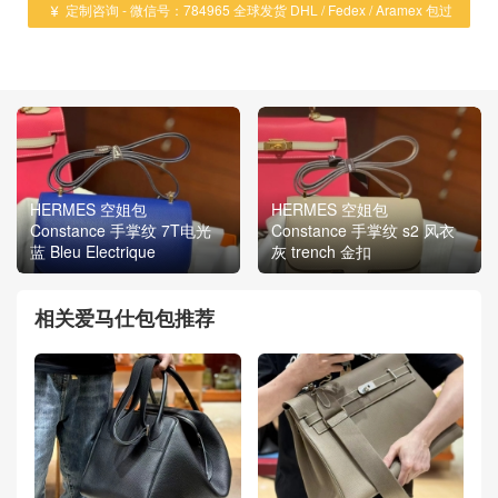
定制咨询 - 微信号：784965 全球发货 DHL / Fedex / Aramex 包过

海关 ！
HERMES 空姐包
HERMES 空姐包
Constance 手掌纹 7T电光
Constance 手掌纹 s2 风衣
蓝 Bleu Electrique
灰 trench 金扣
相关爱马仕包包推荐