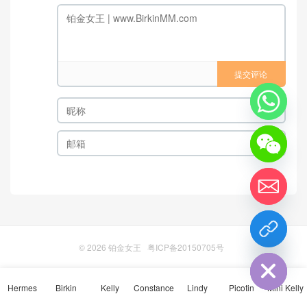
提交评论
chaty
Hide
© 2026
铂金女王
粤ICP备20150705号
Hermes
Birkin
Kelly
Constance
Lindy
Picotin
Mini Kelly