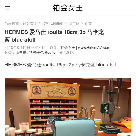

当前位置：
铂金女王
皮料 Leather
山羊皮
正文
>
>
>
HERMES 爱马仕 roulis 18cm 3p 马卡龙
蓝 blue atoll
2018年8月12日 下午7:14
作者：
铂金女王 | www.BirkinMM.com
分类：
山羊皮
/
猪鼻子包 Roulis
1.88K

HERMES 爱马仕 roulis 18cm 3p 马卡龙蓝 blue atoll