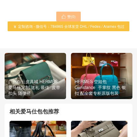
赞(
0
)

定制咨询 - 微信号：784965 全球发货 DHL / Fedex / Aramex 包过

海关 ！
广州白云皮具城 HERMES
HERMES 空姐包
爱马仕定制 送礼 最佳 皮带
Constance 手掌纹 黑色 银
扣头 随便搭
扣 配全套专柜原版包装
相关爱马仕包包推荐