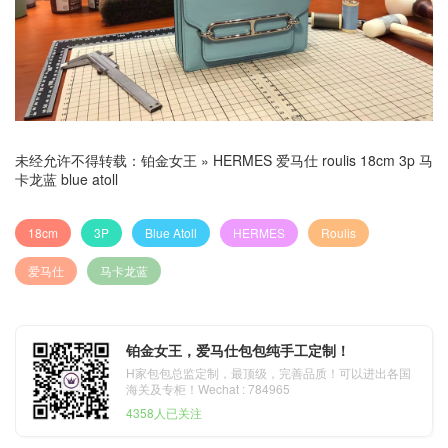
未经允许不得转载：
铂金女王
»
HERMES 爱马仕 roulis 18cm 3p 马
卡龙蓝 blue atoll
18cm
3P
Blue Atoll
HERMES
Roulis
爱马仕
马卡龙蓝
铂金女王，爱马仕包包纯手工定制！
H家包包总监定制，最顶级，完善品质！可以进出各国
海关及专柜！Wechat : 784965
4358人已关注