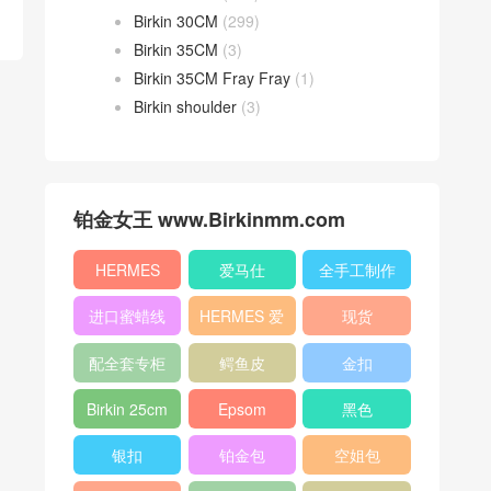
Birkin 30CM
(299)
Birkin 35CM
(3)
Birkin 35CM Fray Fray
(1)
Birkin shoulder
(3)
铂金女王 www.Birkinmm.com
HERMES
爱马仕
全手工制作
进口蜜蜡线
HERMES 爱
现货
马仕
配全套专柜
鳄鱼皮
金扣
原版包装
Birkin 25cm
Epsom
黑色
银扣
铂金包
空姐包