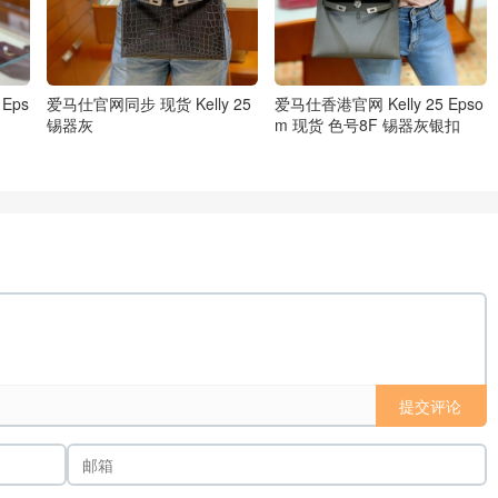
 Eps
爱马仕官网同步 现货 Kelly 25
爱马仕香港官网 Kelly 25 Epso
锡器灰
m 现货 色号8F 锡器灰银扣
提交评论