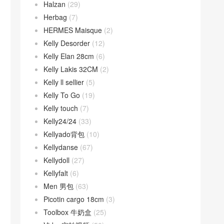
Halzan
(29)
Herbag
(7)
HERMES Maisque
(2)
Kelly Desorder
(12)
Kelly Elan 28cm
(6)
Kelly Lakis 32CM
(2)
Kelly ll sellier
(5)
Kelly To Go
(19)
Kelly touch
(7)
Kelly24/24
(33)
Kellyado背包
(10)
Kellydanse
(67)
Kellydoll
(27)
Kellyfalt
(6)
Men 男包
(63)
Picotin cargo 18cm
(3)
Toolbox 牛奶盒
(25)