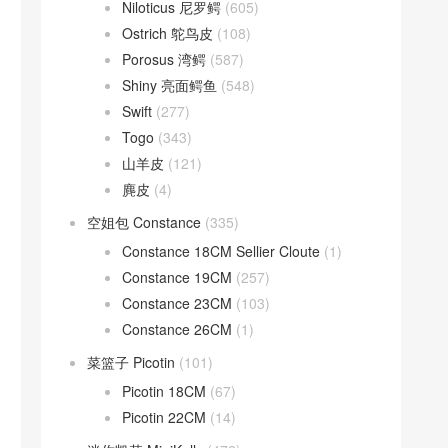
Niloticus 尼罗鳄
(605)
Ostrich 鸵鸟皮
(108)
Porosus 湾鳄
(587)
Shiny 亮面鳄鱼
(548)
Swift
(277)
Togo
(343)
山羊皮
(121)
麂皮
(4)
空姐包 Constance
(335)
Constance 18CM Sellier Cloute
(1)
Constance 19CM
(257)
Constance 23CM
(103)
Constance 26CM
(1)
菜篮子 Picotin
(101)
Picotin 18CM
(67)
Picotin 22CM
(14)