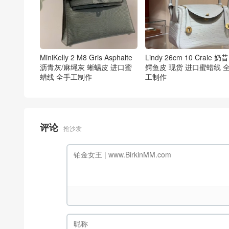
MiniKelly 2 M8 Gris Asphalte
Lindy 26cm 10 Craie 奶
沥青灰/麻绳灰 蜥蜴皮 进口蜜
鳄鱼皮 现货 进口蜜蜡线 
蜡线 全手工制作
工制作
评论
抢沙发