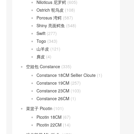
Niloticus 尼罗鳄
(605)
Ostrich 鸵鸟皮
(108)
Porosus 湾鳄
(587)
Shiny 亮面鳄鱼
(548)
Swift
(277)
Togo
(343)
山羊皮
(121)
麂皮
(4)
空姐包 Constance
(335)
Constance 18CM Sellier Cloute
(1)
Constance 19CM
(257)
Constance 23CM
(103)
Constance 26CM
(1)
菜篮子 Picotin
(101)
Picotin 18CM
(67)
Picotin 22CM
(14)