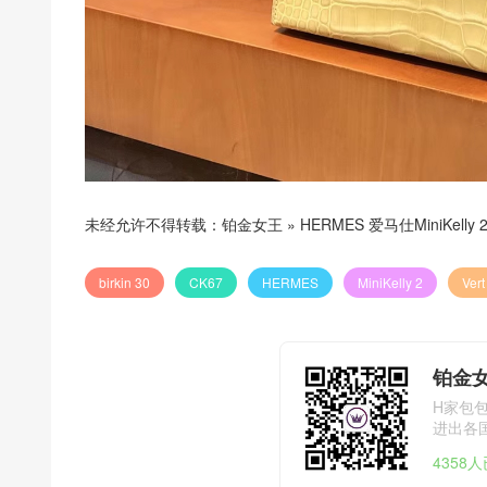
未经允许不得转载：
铂金女王
»
HERMES 爱马仕MiniKelly 2
birkin 30
CK67
HERMES
MiniKelly 2
Ver
铂金
H家包
进出各国海
4358