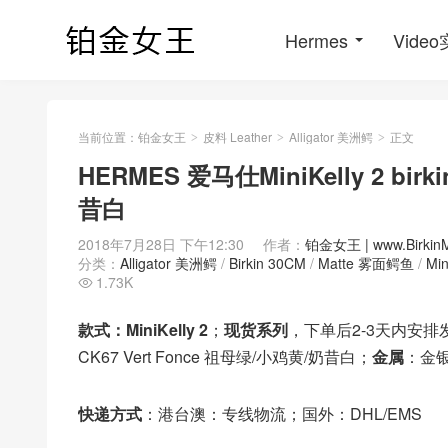
Hermes
Vide
当前位置：
铂金女王
皮料 Leather
Alligator 美洲鳄
正文
>
>
>
HERMES 爱马仕MiniKelly 2 birk
昔白
2018年7月28日 下午12:30
作者：
铂金女王 | www.Birkin
分类：
Alligator 美洲鳄
/
Birkin 30CM
/
Matte 雾面鳄鱼
/
Min
1.73K

款式：MiniKelly 2
；
现货系列
，下单后2-3天内安排
CK67 Vert Fonce 祖母绿/小鸡黄/奶昔白；
金属
：金
快递方式
：港台澳：专线物流；国外：DHL/EMS