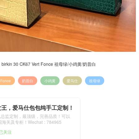
 birkin 30 CK67 Vert Fonce 祖母绿/小鸡黄/奶昔白
t Fonce
奶昔白
小鸡黄
爱马仕
祖母绿
女王，爱马仕包包纯手工定制！
包总监定制，最顶级，完善品质！可以
关及专柜！Wechat : 784965
人已关注