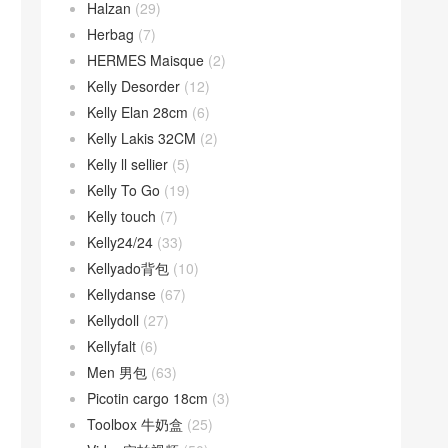
Halzan
(29)
Herbag
(7)
HERMES Maisque
(2)
Kelly Desorder
(12)
Kelly Elan 28cm
(6)
Kelly Lakis 32CM
(2)
Kelly ll sellier
(5)
Kelly To Go
(19)
Kelly touch
(7)
Kelly24/24
(33)
Kellyado背包
(10)
Kellydanse
(67)
Kellydoll
(27)
Kellyfalt
(6)
Men 男包
(63)
Picotin cargo 18cm
(3)
Toolbox 牛奶盒
(25)