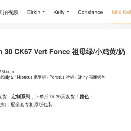
o实拍视频
Birkin
Kelly
Constance
Mini Kel
in 30 CK67 Vert Fonce 祖母绿/小鸡黄/奶
MM.com
iKelly 2
/
Niloticus 尼罗鳄
/
Porosus 湾鳄
/
Shiny 亮面鳄鱼
发货！
定制系列
，下单后15-20天发货！
颜色
：
银扣；配全套专柜原版包装！