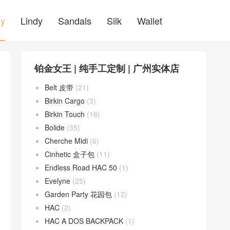
ly
Lindy
Sandals
Silk
Wallet
铂金女王 | 纯手工定制 | 广州实体店
Belt 皮带
(21)
Birkin Cargo
(3)
Birkin Touch
(16)
Bolide
(35)
Cherche Midi
(6)
Cinhetic 盒子包
(11)
Endless Road HAC 50
(1)
Evelyne
(25)
Garden Party 花园包
(12)
HAC
(2)
HAC A DOS BACKPACK
(1)