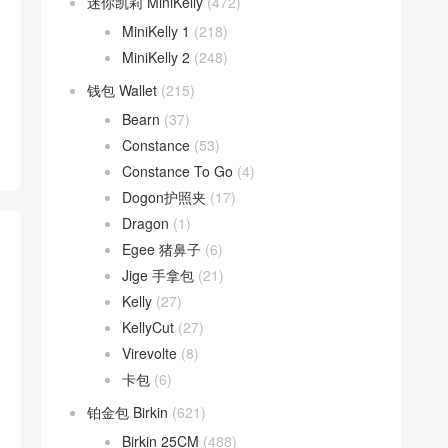
迷你凯莉 MiniKelly
(472)
MiniKelly 1
(218)
MiniKelly 2
(248)
钱包 Wallet
(215)
Bearn
(37)
Constance
(53)
Constance To Go
(4)
Dogon护照夹
(17)
Dragon
(1)
Egee 猪鼻子
(6)
Jige 手拿包
(21)
Kelly
(27)
KellyCut
(27)
Virevolte
(8)
卡包
(6)
铂金包 Birkin
(621)
Birkin 25CM
(488)