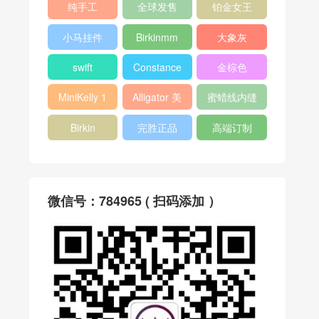
纯手工
全球发售
铂金女王
小马挂件
Birkinmm
大象灰
swift
Constance
金棕色
MiniKelly 1
Alligator 美
蜜蜡线内缝
洲鳄
Birkin
完胜正品
高端订制
微信号：784965 ( 扫码添加 ）