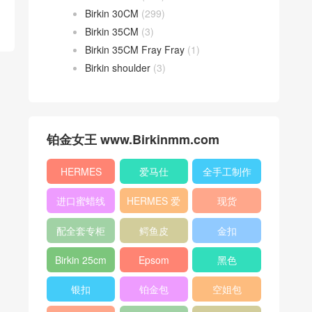
Birkin 30CM
(299)
Birkin 35CM
(3)
Birkin 35CM Fray Fray
(1)
Birkin shoulder
(3)
铂金女王 www.Birkinmm.com
HERMES
爱马仕
全手工制作
进口蜜蜡线
HERMES 爱
现货
马仕
配全套专柜
鳄鱼皮
金扣
原版包装
Birkin 25cm
Epsom
黑色
银扣
铂金包
空姐包