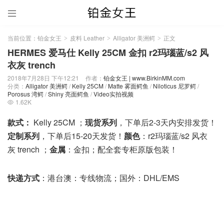

当前位置：
铂金女王
皮料 Leather
Alligator 美洲鳄
正文
>
>
>
HERMES 爱马仕 Kelly 25CM 金扣 r2玛瑙蓝/s2 风
衣灰 trench
2018年7月28日 下午12:21
作者：
铂金女王 | www.BirkinMM.com
分类：
Alligator 美洲鳄
/
Kelly 25CM
/
Matte 雾面鳄鱼
/
Niloticus 尼罗鳄
/
Porosus 湾鳄
/
Shiny 亮面鳄鱼
/
Video实拍视频
1.62K

款式：
Kelly 25CM ；
现货系列
，下单后2-3天内安排发货！
定制系列
，下单后15-20天发货！
颜色
：r2玛瑙蓝/s2 风衣
灰 trench ；
金属
：金扣；配全套专柜原版包装！
快递方式
：港台澳：专线物流；国外：DHL/EMS