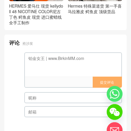
HERMES 爱马仕 现货 kellydo
Hermes 特殊渠道货 第一手喜
ll 48 NICOTINE COLOR尼古
马拉雅皮 鳄鱼皮 顶级货品
丁色 鳄鱼皮 现货 进口蜜蜡线
全手工制作
评论
抢沙发
提交评论