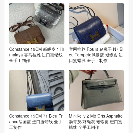
Constance 19CM 蜥蜴皮 1 Hi
官网推荐 Roulis 猪鼻子 N7 Bl
malaya 喜马拉雅 进口蜜蜡线
eu Tempete风暴蓝 蜥蜴皮 进
全手工制作
口蜜蜡线 全手工制作
Constance 19CM 71 Bleu Fr
MiniKelly 2 M8 Gris Asphalte
ance法国蓝 进口蜜蜡线 全手
沥青灰/麻绳灰 蜥蜴皮 进口蜜
工制作
蜡线 全手工制作