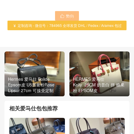
赞(
0
)

定制咨询 - 微信号：784965 全球发货 DHL / Fedex / Aramex 包过

海关 ！
Hermes 爱马仕 Bolide
HERMES 爱马仕
Epsom皮 U5唇膏粉Rose
Kelly 25CM 奶昔白 拼 糖果
Lipsur 27cm 可接受定制
粉 EPSOM皮
相关爱马仕包包推荐