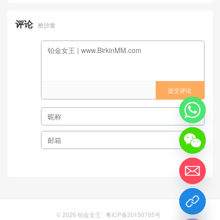
评论
抢沙发
提交评论
chaty
Hide
© 2026
铂金女王
粤ICP备20150705号