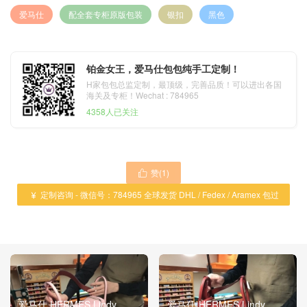
爱马仕
配全套专柜原版包装
银扣
黑色
铂金女王，爱马仕包包纯手工定制！
H家包包总监定制，最顶级，完善品质！可以进出各国
海关及专柜！Wechat : 784965
4358人已关注
赞(
1
)

定制咨询 - 微信号：784965 全球发货 DHL / Fedex / Aramex 包过

海关 ！
爱马仕 HERMES Lindy
爱马仕 HERMES Lindy