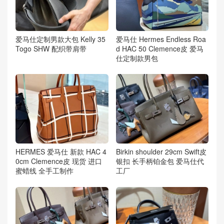
爱马仕定制男款大包 Kelly 35
爱马仕 Hermes Endless Roa
Togo SHW 配织带肩带
d HAC 50 Clemence皮 爱马
仕定制款男包
HERMES 爱马仕 新款 HAC 4
Birkin shoulder 29cm Swift皮
0cm Clemence皮 现货 进口
银扣 长手柄铂金包 爱马仕代
蜜蜡线 全手工制作
工厂