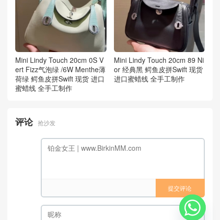
Mini Lindy Touch 20cm 0S V
Mini Lindy Touch 20cm 89 Ni
ert Fizz气泡绿 /6W Menthe薄
or 经典黑 鳄鱼皮拼Swift 现货
荷绿 鳄鱼皮拼Swift 现货 进口
进口蜜蜡线 全手工制作
蜜蜡线 全手工制作
评论
抢沙发
提交评论