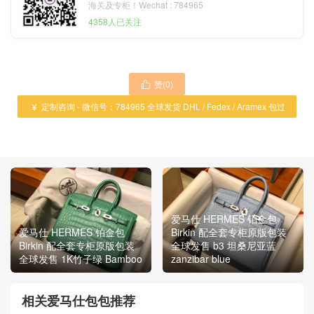
海关及专柜！Wechat : 784965
4358人已关注
赞(
0
)

定制咨询 - 微信号：784965 全球发货 DHL / Fedex / Aramex 包过

海关 ！
爱马仕 HERMES 铂金包
爱马仕 HERMES 铂金包
Birkin 配全套专柜原版包装
Birkin 配全套专柜原版包装
全球发售 b3 坦桑尼亚蓝
全球发售 1K竹子绿 Bamboo
zanzibar blue
相关爱马仕包包推荐