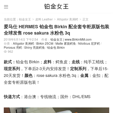

当前位置：
铂金女王
皮料 Leather
Alligator 美洲鳄
正文
>
>
>
爱马仕 HERMES 铂金包 Birkin 配全套专柜原版包装
全球发售 rose sakura 水粉色 3q
2018年6月14日 下午2:54
作者：
铂金女王 | www.BirkinMM.com
分类：
Alligator 美洲鳄
/
Birkin 25CM
/
Matte 雾面鳄鱼
/
Niloticus 尼罗鳄
/
Porosus 湾鳄
/
Shiny 亮面鳄鱼
/
铂金包 Birkin
962

款式：
铂金包 Birkin；
皮料
：鳄鱼皮；
走线
：纯手工蜡线；
现货系列
，下单后2-3天内安排发货！
定制系列
，下单后15-
20天发货！
颜色
：rose sakura 水粉色 3q；
金属
：金扣；配
全套专柜原版包装！
快递方式
：港台澳：专线物流；国外：DHL/EMS