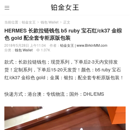

当前位置：
铂金女王
钱包 Wallet
正文
>
>
HERMES 长款拉链钱包 b5 ruby 宝石红/ck37 金棕
色 gold 配全套专柜原版包装
2018年5月28日 上午11:04
作者：
铂金女王 | www.BirkinMM.com
分类：
钱包 Wallet
1.07K

款式：长款拉链钱包；现货系列，下单后2-3天内安排发
货！定制系列，下单后15-20天发货！颜色：b5 ruby 宝石
红/ck37 金棕色 gold；金属：银扣；配全套专柜原版包装！
快递方式：港台澳：专线物流；国外：DHL/EMS