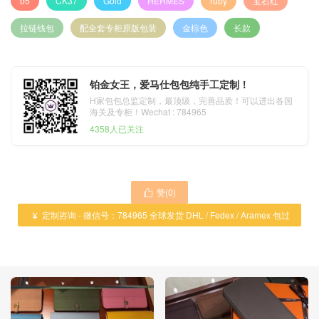
b5
CK37
Gold
HERMES
ruby
宝石红
拉链钱包
配全套专柜原版包装
金棕色
长款
铂金女王，爱马仕包包纯手工定制！
H家包包总监定制，最顶级，完善品质！可以进出各国
海关及专柜！Wechat : 784965
4358人已关注
赞(
0
)

定制咨询 - 微信号：784965 全球发货 DHL / Fedex / Aramex 包过

海关 ！