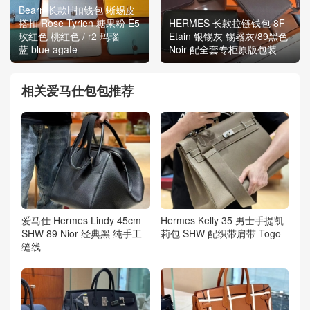
Bearn 长款H扣钱包 蜥蜴皮
搭扣 Rose Tyrien 糖果粉 E5
HERMES 长款拉链钱包 8F
玫红色 桃红色 / r2 玛瑙
Etain 银锡灰 锡器灰/89黑色
蓝 blue agate
Noir 配全套专柜原版包装
相关爱马仕包包推荐
爱马仕 Hermes Lindy 45cm
Hermes Kelly 35 男士手提凯
SHW 89 Nior 经典黑 纯手工
莉包 SHW 配织带肩带 Togo
缝线