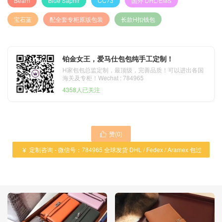
Bearn
Blue Saphir
CC73
国外 DHL/EMS
宝石蓝
配全套专柜原版包装
长款H扣钱包
铂金女王，爱马仕包包纯手工定制！
H家包包总监定制，最顶级，完善品质！可以进出各国
海关及专柜！Wechat : 784965
4358人已关注
赞(
0
)

定制咨询 - 微信号：784965 全球发货 DHL / Fedex / Aramex 包过

海关 ！