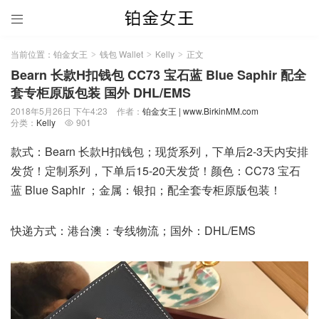

当前位置：
铂金女王
钱包 Wallet
Kelly
正文
>
>
>
Bearn 长款H扣钱包 CC73 宝石蓝 Blue Saphir 配全
套专柜原版包装 国外 DHL/EMS
2018年5月26日 下午4:23
作者：
铂金女王 | www.BirkinMM.com
分类：
Kelly
901

款式：Bearn 长款H扣钱包；现货系列，下单后2-3天内安排
发货！定制系列，下单后15-20天发货！颜色：CC73 宝石
蓝 Blue Saphir ；金属：银扣；配全套专柜原版包装！
快递方式：港台澳：专线物流；国外：DHL/EMS