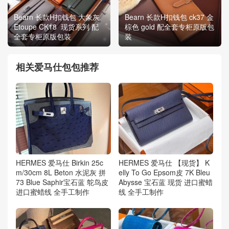
Bearn 长款H扣钱包 大象灰
Bearn 长款H扣钱包 ck37 金
Etoupe CK18 现货系列 配
棕色 gold 配全套专柜原版包
全套专柜原版包装
装
相关爱马仕包包推荐
HERMES 爱马仕 Birkin 25c
HERMES 爱马仕 【现货】 K
m/30cm 8L Beton 水泥灰 拼
elly To Go Epsom皮 7K Bleu
73 Blue Saphir宝石蓝 鸵鸟皮
Abysse 宝石蓝 现货 进口蜜蜡
进口蜜蜡线 全手工制作
线 全手工制作