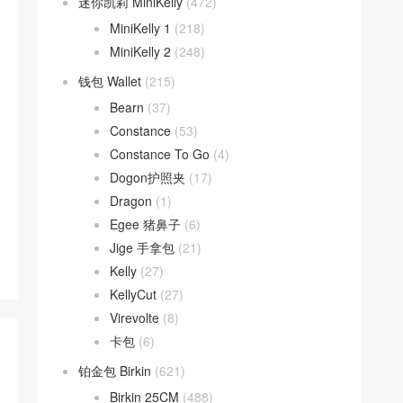
迷你凯莉 MiniKelly
(472)
MiniKelly 1
(218)
MiniKelly 2
(248)
钱包 Wallet
(215)
Bearn
(37)
Constance
(53)
Constance To Go
(4)
Dogon护照夹
(17)
Dragon
(1)
Egee 猪鼻子
(6)
Jige 手拿包
(21)
Kelly
(27)
KellyCut
(27)
Virevolte
(8)
卡包
(6)
铂金包 Birkin
(621)
Birkin 25CM
(488)