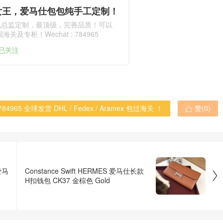
女王，爱马仕包包纯手工定制！
包总监定制，最顶级，完善品质！可以
关及专柜！Wechat : 784965
人已关注
965 全球发货 DHL / Fedex / Aramex 包过海关 ！
赞(
0
)

爱马
Constance Swift HERMES 爱马仕长款

H扣钱包 CK37 金棕色 Gold