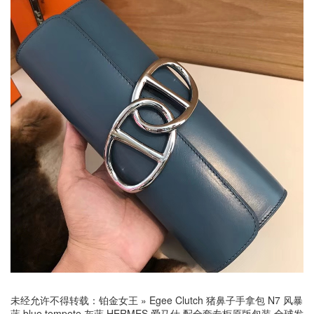
未经允许不得转载：
铂金女王
»
Egee Clutch 猪鼻子手拿包 N7 风暴
蓝 blue tempete 灰蓝 HERMES 爱马仕 配全套专柜原版包装 全球发