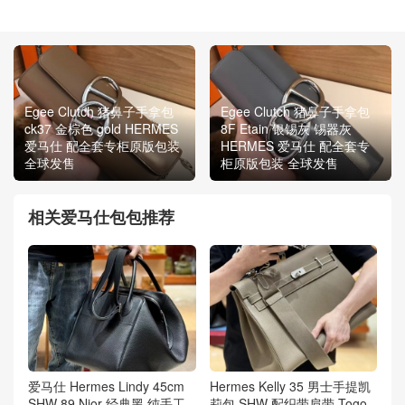
Egee Clutch 猪鼻子手拿包
Egee Clutch 猪鼻子手拿包
ck37 金棕色 gold HERMES
8F Etain 银锡灰 锡器灰
爱马仕 配全套专柜原版包装
HERMES 爱马仕 配全套专
全球发售
柜原版包装 全球发售
相关爱马仕包包推荐
爱马仕 Hermes Lindy 45cm
Hermes Kelly 35 男士手提凯
SHW 89 Nior 经典黑 纯手工
莉包 SHW 配织带肩带 Togo