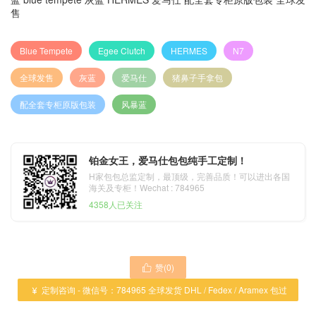
售
Blue Tempete
Egee Clutch
HERMES
N7
全球发售
灰蓝
爱马仕
猪鼻子手拿包
配全套专柜原版包装
风暴蓝
铂金女王，爱马仕包包纯手工定制！
H家包包总监定制，最顶级，完善品质！可以进出各国
海关及专柜！Wechat : 784965
4358人已关注
赞(
0
)

定制咨询 - 微信号：784965 全球发货 DHL / Fedex / Aramex 包过

海关 ！