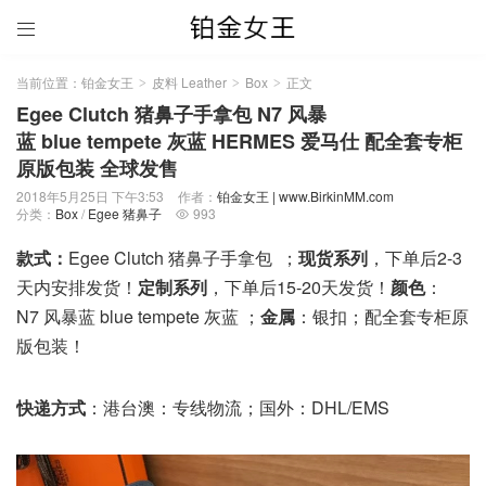

当前位置：
铂金女王
皮料 Leather
Box
正文
>
>
>
Egee Clutch 猪鼻子手拿包 N7 风暴
蓝 blue tempete 灰蓝 HERMES 爱马仕 配全套专柜
原版包装 全球发售
2018年5月25日 下午3:53
作者：
铂金女王 | www.BirkinMM.com
分类：
Box
/
Egee 猪鼻子
993

款式：
Egee Clutch 猪鼻子手拿包
；
现货系列
，下单后2-3
天内安排发货！
定制系列
，下单后15-20天发货！
颜色
：
N7 风暴蓝 blue tempete 灰蓝 ；
金属
：银扣；配全套专柜原
版包装！
快递方式
：港台澳：专线物流；国外：DHL/EMS