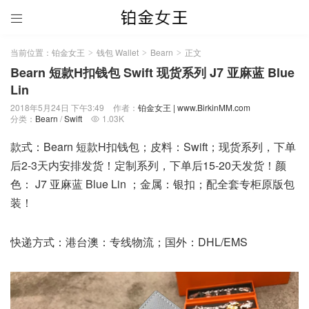

当前位置：
铂金女王
钱包 Wallet
Bearn
正文
>
>
>
Bearn 短款H扣钱包 Swift 现货系列 J7 亚麻蓝 Blue
Lin
2018年5月24日 下午3:49
作者：
铂金女王 | www.BirkinMM.com
分类：
Bearn
/
Swift
1.03K

款式：Bearn 短款H扣钱包；皮料：Swift；现货系列，下单
后2-3天内安排发货！定制系列，下单后15-20天发货！颜
色： J7 亚麻蓝 Blue Lin ；金属：银扣；配全套专柜原版包
装！
快递方式：港台澳：专线物流；国外：DHL/EMS