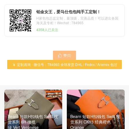
铂金女王，爱马仕包包纯手工定制！
H家包包总监定制，最顶级，完善品质！可以进出各国
海关及专柜！Wechat : 784965
4358人已关注
赞(
0
)

定制咨询 - 微信号：784965 全球发货 DHL / Fedex / Aramex 包过

海关 ！
Bearn 短款H扣钱包 Swift 现
Bearn 短款H扣钱包 Swift 现
货系列 6H 橄榄
货系列 CK93 经典橙色
绿 Vert Veronese
Orange