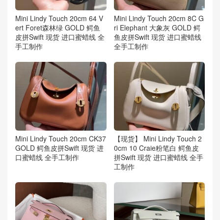
Mini Lindy Touch 20cm 64 V
Mini Lindy Touch 20cm 8C G
ert Foret森林绿 GOLD 鳄鱼
ri Elephant 大象灰 GOLD 鳄
皮拼Swift 现货 进口蜜蜡线 全
鱼皮拼Swift 现货 进口蜜蜡线
手工制作
全手工制作
Mini Lindy Touch 20cm CK37
【现货】 Mini Lindy Touch 2
GOLD 鳄鱼皮拼Swift 现货 进
0cm 10 Craie粉笔白 鳄鱼皮
口蜜蜡线 全手工制作
拼Swift 现货 进口蜜蜡线 全手
工制作